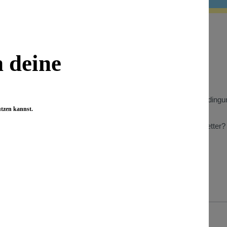
 Informationen
Wissenswertes
n deine
Benefizaktionen
Store Heidelberg
t
Store Berlin
Gewinnspiel Teilnahmebedingu
utzen kannst.
n zu Kundenbewertungen
Wiederverkäufer
Was bringt mir der Newsletter?
Presse