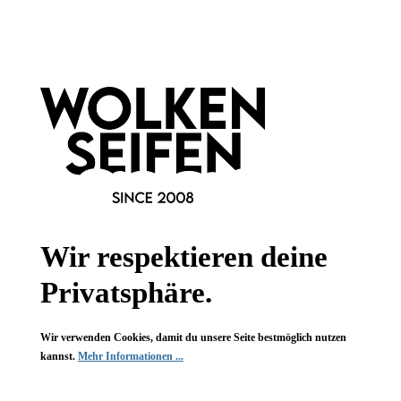
Holzschale o. Refill
Feige + Olive
Bay Rum
110 g
Inhalt:
(136,27 €*/kg)
14,99 €*
19,99 €*
(25.01% gespart)
Wir respektieren deine
Privatsphäre.
Wir verwenden Cookies, damit du unsere Seite bestmöglich nutzen
kannst.
Mehr Informationen ...