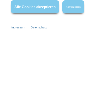
Alle Cookies akzeptieren
Konfigurieren
Styling- & Volumen Powder
Impressum
Datenschutz
mattes Finish
würziger Duft
schwereloses Volumen
20 g
Inhalt:
(1.100,00 €*/kg)
22,00 €*
Hinzufügen