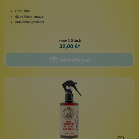
Profi-Tool
dicke Gummimatte
aufwändig gestaltet
1 Stück
Inhalt:
32,00 €*
Hinzufügen