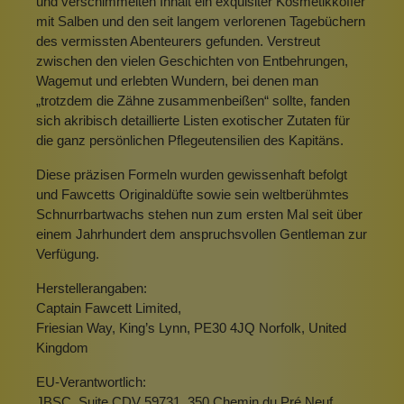
und verschimmelten Inhalt ein exquisiter Kosmetikkoffer
mit Salben und den seit langem verlorenen Tagebüchern
des vermissten Abenteurers gefunden. Verstreut
zwischen den vielen Geschichten von Entbehrungen,
Wagemut und erlebten Wundern, bei denen man
„trotzdem die Zähne zusammenbeißen“ sollte, fanden
sich akribisch detaillierte Listen exotischer Zutaten für
die ganz persönlichen Pflegeutensilien des Kapitäns.
Diese präzisen Formeln wurden gewissenhaft befolgt
und Fawcetts Originaldüfte sowie sein weltberühmtes
Schnurrbartwachs stehen nun zum ersten Mal seit über
einem Jahrhundert dem anspruchsvollen Gentleman zur
Verfügung.
Herstellerangaben:
Captain Fawcett Limited,
Friesian Way, King’s Lynn, PE30 4JQ Norfolk, United
Kingdom
EU-Verantwortlich:
JBSC, Suite CDV 59731, 350 Chemin du Pré Neuf,