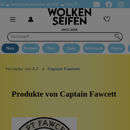
 ☁
Versandkostenfrei ab 65€
☁ Deo Proben in jeder Bestellung
☁
Neu
Proben
Deo
Sale
Schmuck
Haare
Hersteller von A-Z
Captain Fawcett
Produkte von Captain Fawcett