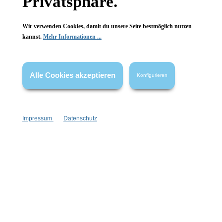
Privatsphäre.
Dachshaaroptik
plastikfreie Verpackung
Wir verwenden Cookies, damit du unsere Seite bestmöglich nutzen
kannst.
Mehr Informationen ...
1 Stück
1 Stück
Inhalt:
Inhalt:
59,99 €*
89,99 €*
74,99 €*
(20%
109,99 €*
(18.18%
gespart)
gespart)
Hinzufügen
Hinzufügen
Alle Cookies akzeptieren
Konfigurieren
Impressum
Datenschutz
Newsletter abonnieren!