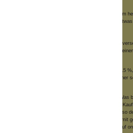
ion ist das EdP das üblichste Parfum damen oder parfum her
anhalten. Es ist nicht günstig, aber es lohnt sich, hier etwa
" genannt. Eine mit mindestens 20 % Duftkonzentration ver
shalb auch sehr ergiebig ist. Das hat natürlich auch seinen
 günstig sind.
 Eau de Parfums. Die Konzentration liegt bei ca. 10 - 15 %,
ir nutzen die Höchstgrenze immer aus, so dass du sicher s
 hält,
hängt natürlich auch von der Hautchemie ab.
Was be
nderen noch lange nicht so wirken. Deshalb achte beim Kauf 
 dir für alle Wolkenseifen Düfte Proben an und machen so d
nes Fremdparfums, das du bei uns bestellst, eine Probe mit g
n ungetestet zurück senden kannst. So wird auch der Kauf on