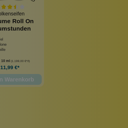
lkenseifen
ume Roll On
umstunden
el
lone
ille
:
10 ml
(1.199,00 €*/l)
11,99 €*
en Warenkorb