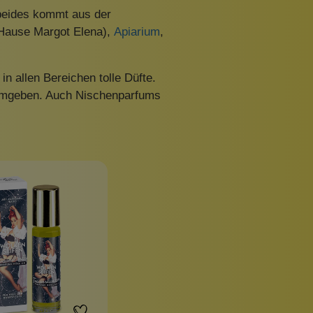
eides kommt aus der
Hause Margot Elena),
Apiarium
,
n allen Bereichen tolle Düfte.
 umgeben. Auch Nischenparfums