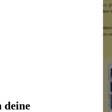
nd entdecke die Marken
Tokyomilk Dark, Tokyomilk Classic
(b
ibraray of Fragrance
,
Library of Flowers
(ebenfalls aus dem 
 die
Perfume Roll Ons
.
, dass die Parfumwelt eine sehr große ist und du findest i
hi, Chanel oder Jil Sander kaufen, um dich mit Luxus zu
leider vergriffen
n deine