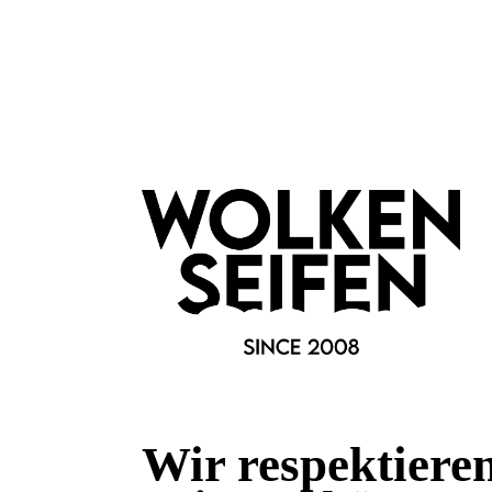
Schau online bei uns vorbei u
Schmiede von Margot Elena)
L
unser Eau de Parfum und auch
Zusammengefasst kann man sagen
Du musst kein Parfum von Gucc
bieten eine tolle Auswahl.
Wir respektiere