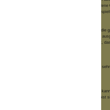
man die Basics kennen. Wir unterscheiden Düfte in verschiedene 
nterscheiden. Ob der Kauf online oder stationär stattfindet, spie
 kostet deshalb weniger als alle anderen Düfte, weil es die g
 ist es egal, ob das Eau Fraiche für Damen oder Herren ausg
er Brust. Oft wird es auch als
Körperspray
bezeichnet, da
 man eine dicke Duftwolke hinter sich her zieht.
 etwas intensiver als ein Eau Fraiche, aber immer noch sehr 
er Stunde nicht mehr wahrnehmbar.
en Bereich, mit dem man dufttechnisch etwas anfangen kann
 schon etwas länger als die beiden Verwandten und du bist s