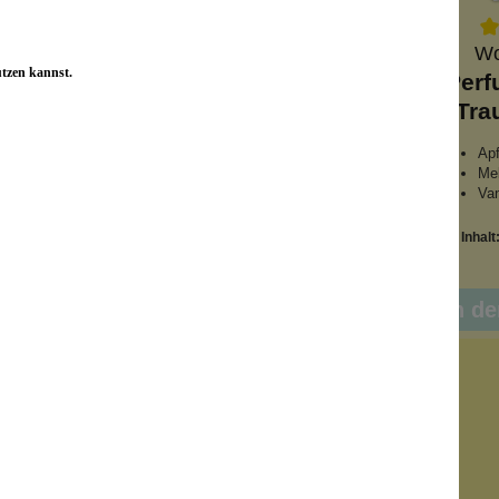
grance
Apiarium Bio Natural
Wo
utzen kannst.
et
Perf
Cosmetics
Tra
Organic EdT Ambra &
Jasmin
blumiger Duft
Apf
Naturparfum
Me
für den Frühling
Van
Inhalt:
50 ml
Inhalt
7 €*/l)
(599,80 €*/l)
29,99 €*
nkorb
In d