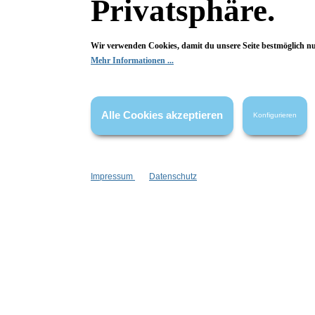
Privatsphäre.
Wolkenseifen
Library of Fra
Wir verwenden Cookies, damit du unsere Seite bestmöglich n
Eau de Parfum Luxus
EdC Viol
Mehr Informationen ...
Mega-Version
Spargröße
Veilchenduft
schweres Glas
authentisch
Alle Cookies akzeptieren
Konfigurieren
dezent und edel
floral
Inhalt:
100 ml
Inhalt:
30 ml
(499,90 €*/l)
(799,6
49,99 €*
23,99 €*
Impressum
Datenschutz
In den Warenkorb
In den Ware