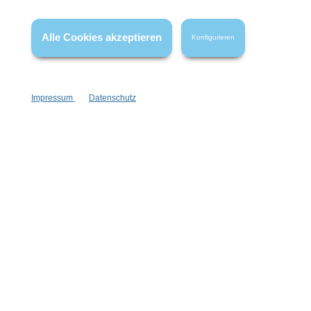
* Alle Preise inkl. gesetzl. Mehrwertsteuer zzgl.
Versandkosten
,
wenn nicht anders angegeben.
Alle Cookies akzeptieren
Konfigurieren
Impressum
Datenschutz