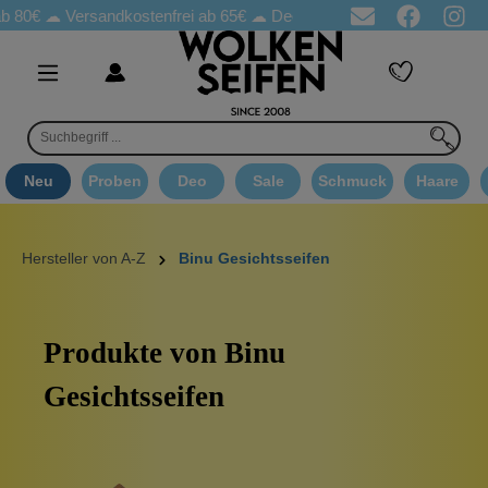
b 80€ ☁
Versandkostenfrei ab 65€
☁ Deo Proben in jeder Bestellung
Neu
Proben
Deo
Sale
Schmuck
Haare
Hersteller von A-Z
Binu Gesichtsseifen
Produkte von Binu
Gesichtsseifen