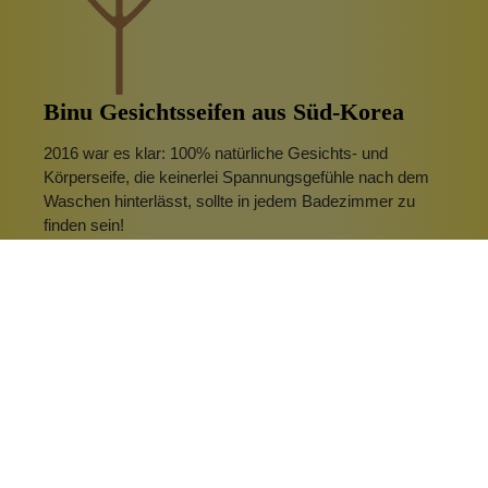
Binu Gesichtsseifen aus Süd-Korea
2016 war es klar: 100% natürliche Gesichts- und
Körperseife, die keinerlei Spannungsgefühle nach dem
Waschen hinterlässt, sollte in jedem Badezimmer zu
finden sein!
Mit einem Stück Seife aus Korea kannst du das
Spannungsgefühl und Hautunreinheiten nach der
Gesichtswäsche vergessen. Mit den exklusiven
Gesichtsseifen (facial soap) geht Binu zurück zu
bewährten Mitteln und echter Qualität. BINU verbindet
das älteste Waschmittel der Welt mit einer Fülle
anwirkungsvollen und gleichzeitig rein pflanzlichen
Zutaten aus Korea, wie beispielsweise Bambus
Aktivkohle, Hinoki Wasser oder rotem Ginseng. Die
BINU Seifen werden mit viel Liebe in der