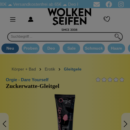
rsandkostenfrei ab 65€
☁ Deo Proben in jeder Bestellung
☁ Go
Neu
Proben
Deo
Sale
Schmuck
Haare
Körper + Bad
Erotik
Gleitgele
Orgie - Dare Yourself
Zuckerwatte-Gleitgel