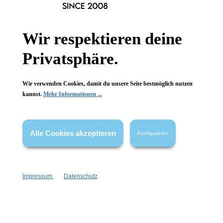
Informationen
Wir respektieren deine
Gesetzliche Informationen
Privatsphäre.
Wissenswertes
FAQ
Wir verwenden Cookies, damit du unsere Seite bestmöglich nutzen
kannst.
Mehr Informationen ...
Alle Cookies akzeptieren
Konfigurieren
Vertrag widerrufen
* Alle Preise inkl. gesetzl. Mehrwertsteuer zzgl.
Versandkosten
,
Impressum
Datenschutz
wenn nicht anders angegeben.