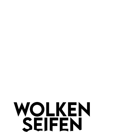
Haar & Haut-Typ:
für jede Haut
Marke:
Orgie - Dare Yourselt
Newsletter abonnieren!