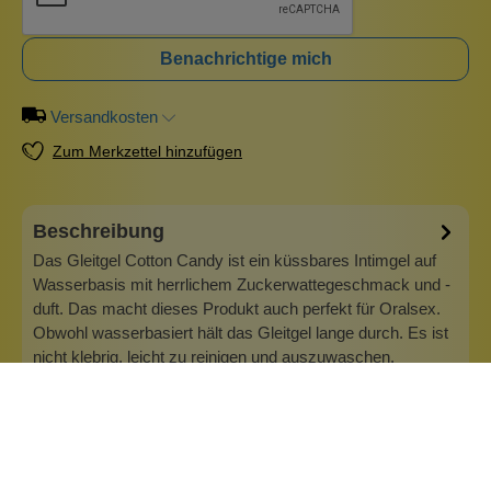
Benachrichtige mich
Versandkosten
Zum Merkzettel hinzufügen
Beschreibung
Das Gleitgel Cotton Candy ist ein küssbares Intimgel auf
Wasserbasis mit herrlichem Zuckerwattegeschmack und -
duft. Das macht dieses Produkt auch perfekt für Oralsex.
Obwohl wasserbasiert hält das Gleitgel lange durch. Es ist
nicht klebrig, leicht zu reinigen und auszuwaschen.
Natürlich hinterläss…
Mehr
Info zu Orgie - Dare Yourself
Wir bei Orgie sind stolz darauf, ein in Europa gegründetes