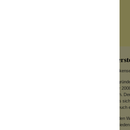
Herst
Wolkensei
Gegründe
Jahr 2008
hoch. Der
dass sich
erwenden. Als Tasche in der Tasche leistet
für euch
dere Dinge, die nicht in deiner
Zu den We
Zufrieden
ltig und eine lustige Idee. So kann die