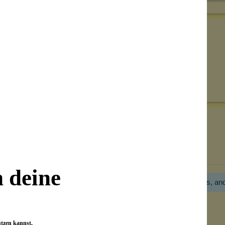
Senden
on unseren Kunden beantwortet werden.
Bewertungen nur in der aktuellen Sprache anzeigen.
n deine
Hier gibt es noch gar keine Bewertung! Bitte hilf uns, an
utzen kannst.