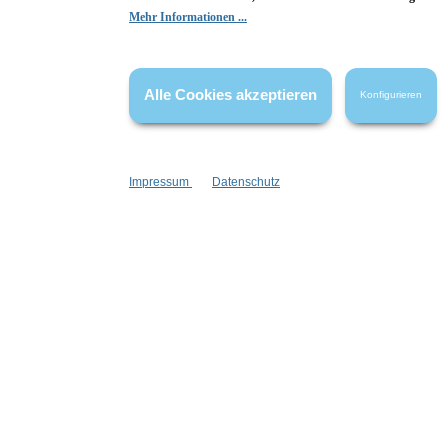
Hier Bewertung abgeben
Mehr Informationen ...
Die Bewertungen werden vor ihrer Veröffentlichung nicht auf ihre
Echtheit überprüft. Sie können daher auch von Verbrauchern stammen,
die die bewerteten Produkte tatsächlich gar nicht erworben/genutzt
Alle Cookies akzeptieren
Konfigurieren
haben.
Impressum
Datenschutz