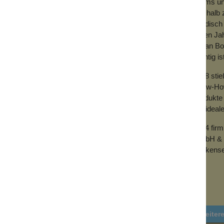
Teams und
Deshalb z
händisch 
vielen Ja
mit an Bo
wichtig is
2018 sti
Know-How 
Produkte 
der ideal
2024 fir
GmbH & 
Wolkense
Weiter