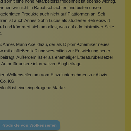
 somit eine hohe Mitarbeiterzufriedenheit ist ebenso wichtig.
iehen wir nicht in Rabattschlachten und bieten unsere
gefertigten Produkte auch nicht auf Plattformen an. Seit
hren ist auch Annes Sohn Lucas als studierter Betriebswirt
rd und kümmert sich um alles, was auf administrativer Seite
t.
eß Annes Mann Axel dazu, der als Diplom-Chemiker neues
mit einfließen ließ und wesentlich zur Entwicklung neuer
beiträgt. Außerdem ist er als ehemaliger Literaturübersetzer
e Autor für unsere informativen Blogbeiträge.
miert Wolkenseifen um vom Einzelunternehmen zur Alovis
Co. KG.
ifen
®
ist eine eingetragene Marke.
e Produkte von Wolkenseifen