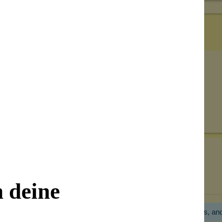
Senden
on unseren Kunden beantwortet werden.
Bewertungen nur in der aktuellen Sprache anzeigen.
n deine
Hier gibt es noch gar keine Bewertung! Bitte hilf uns, an