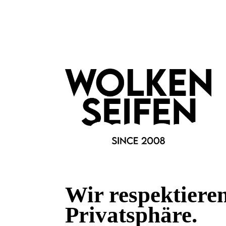
Material:
Metall
Fragen & Antworten
Deine Frage kann entweder von uns, von Herstellern oder v
Bewertungen
0 von 0 Bewertungen
Wir respektiere
Privatsphäre.
Begeistert? Dann los!