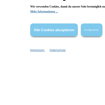
Wir freuen uns über deine Bewertung. Damit hilfst du uns,
auch Andere zu begeistern.
Wir verwenden Cookies, damit du unsere Seite bestmöglich n
Mehr Informationen ...
Hier Bewertung abgeben
Die Bewertungen werden vor ihrer Veröffentlichung nicht auf ihre
Alle Cookies akzeptieren
Konfigurieren
Echtheit überprüft. Sie können daher auch von Verbrauchern stammen,
die die bewerteten Produkte tatsächlich gar nicht erworben/genutzt
haben.
Impressum
Datenschutz