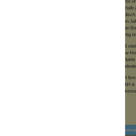
Teams und
Deshalb z
händisch 
vielen Ja
mit an Bo
wichtig is
2018 sti
Know-How 
Produkte 
der ideal
2024 fir
GmbH & 
Wolkense
Weiter