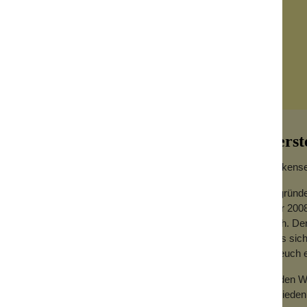
Herst
Wolkensei
Gegründe
Jahr 2008
nsportbox für deine Seife. Du kannst darin
hoch. Der
ampoobars. Auch Klarseifen finden darin
dass sich
orgen, dass die Seife nicht im Wasser liegt
für euch
Zu den We
ander genommen werden können.
Zufrieden