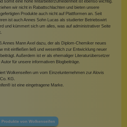
 somit eine hohe Mitarbeiterzufriedenheit ist ebenso wichtig.
iehen wir nicht in Rabattschlachten und bieten unsere
gefertigten Produkte auch nicht auf Plattformen an. Seit
hren ist auch Annes Sohn Lucas als studierter Betriebswirt
rd und kümmert sich um alles, was auf administrativer Seite
t.
eß Annes Mann Axel dazu, der als Diplom-Chemiker neues
mit einfließen ließ und wesentlich zur Entwicklung neuer
beiträgt. Außerdem ist er als ehemaliger Literaturübersetzer
e Autor für unsere informativen Blogbeiträge.
miert Wolkenseifen um vom Einzelunternehmen zur Alovis
Co. KG.
ifen
®
ist eine eingetragene Marke.
e Produkte von Wolkenseifen