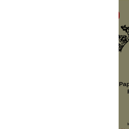
%
s Rose
Wimpern 1950er
Pap
glamourös
nostalgisch
authentisch
k
Inhalt:
1 Stück
I