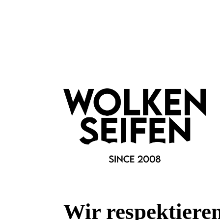
Fragen & Antworten
Deine Frage kann entweder von uns, von Herstellern oder v
Frage:
Wie wird der Kleber entfernt
Frage vom 05.04.2026
Antwort:
Latex-Wimpernkleber lässt sich am besten mi
einem ölhaltigen Augen-Make-Up-Entferner) 
Klebeverbindung löst.
Antwort vom 06.04.2026
Antwort schreiben
Wir respektiere