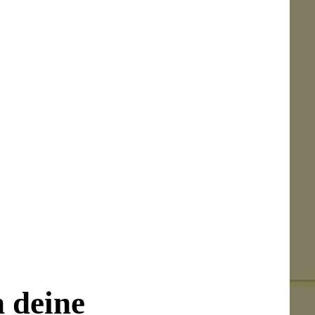
Senden
on unseren Kunden beantwortet werden.
t ölbasierten Produkten (z.B. Babyöl oder
oder speziellen Removern entfernen, da Öl die
n deine