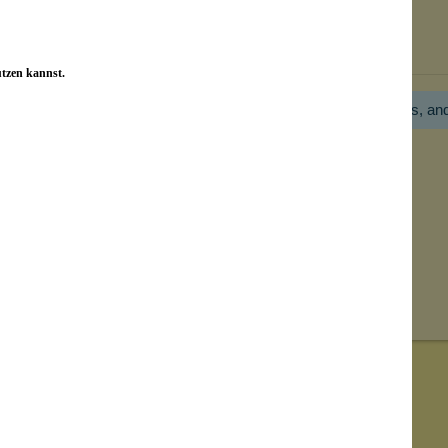
Bewertungen nur in der aktuellen Sprache anzeigen.
utzen kannst.
Hier gibt es noch gar keine Bewertung! Bitte hilf uns, an