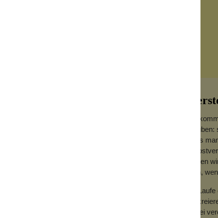
Herst
Willkomm
glauben: 
dass man 
Selbstver
e findest du vier gut aussehende, lang
Augen wir
ls auch für die Wangen einsetzbar sind.
sein, we
ojobaöl und Bio-Traubenkernöl erhältst du
Im Laufe 
erpackung ist sowohl charmant als auch
zu kreier
er Tradition.
dabei ve