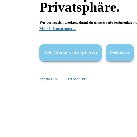
Privatsphäre.
Bewertungen
Wir verwenden Cookies, damit du unsere Seite bestmöglich n
Mehr Informationen ...
0 von 0 Bewertungen
Begeistert? Dann los!
Alle Cookies akzeptieren
Konfigurieren
Wir freuen uns über deine Bewertung. Damit hilfst du uns,
auch Andere zu begeistern.
Impressum
Datenschutz
Hier Bewertung abgeben
Die Bewertungen werden vor ihrer Veröffentlichung nicht auf ihre
Echtheit überprüft. Sie können daher auch von Verbrauchern stammen,
die die bewerteten Produkte tatsächlich gar nicht erworben/genutzt
haben.