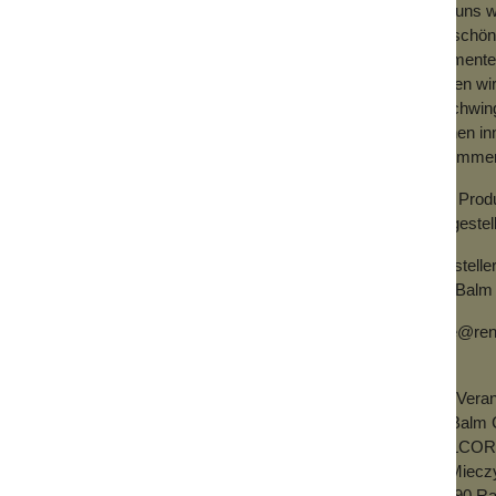
Bei uns w
bildschön
Pigmenten
haben wir
erschwing
deinen in
wo immer 
Alle Prod
hergestel
Herstelle
TheBalm 
dale@ren
EU-Verant
theBalm 
BELCORD 
ul. Miec
05090 Ra