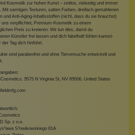
ird Kosmetik zur hohen Kunst – zeitlos, vielseitig und immer
. Mit samtigen Texturen, satten Farben, dreifach gemahlenen
 und Anti-Aging-Inhaltsstoffen (nicht, dass du sie brauchst)
 uns verpflichtet, Premium-Kosmetik zu einem
lichen Preis zu kreieren. Wir tun dies, damit du
neren Künstler frei lassen und dich fabelhaft fühlen kannst-
der Tag dich hinführt.
ukte sind parabenfrei und ohne Tierversuche entwickelt und
lt.
rangaben:
Cosmetics, 9575 N Virginia St, NV 89506, United States
fieldmfg.com
wortlich:
Cosmetics
Sp. z o.o.
zys³awa S³owikowskiego 81A
szyn, Polen