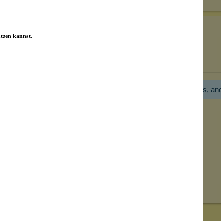
utzen kannst.
Bewertungen nur in der aktuellen Sprache anzeigen.
Hier gibt es noch gar keine Bewertung! Bitte hilf uns, an