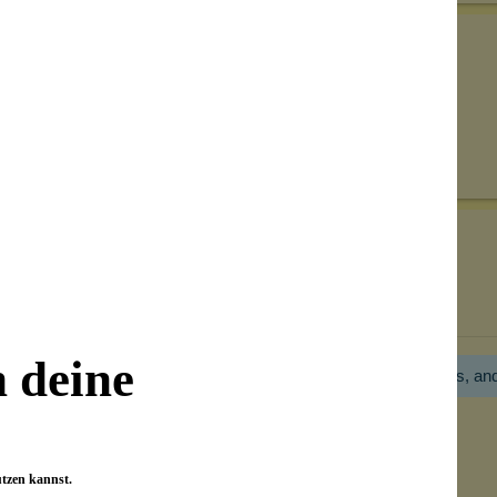
Senden
on unseren Kunden beantwortet werden.
Bewertungen nur in der aktuellen Sprache anzeigen.
n deine
Hier gibt es noch gar keine Bewertung! Bitte hilf uns, an
utzen kannst.