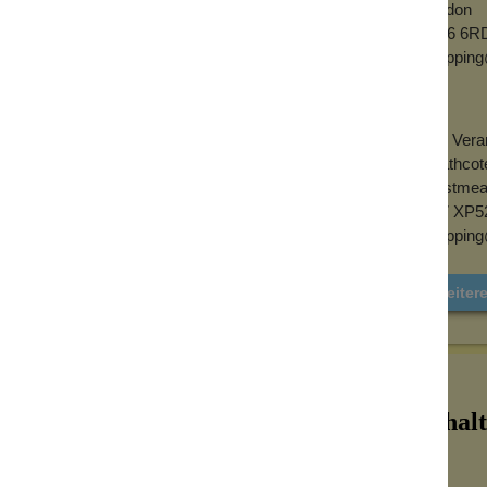
London
NW6 6RD
shopping
EU- Veran
Heathcote
Westmeat
N37 XP5
shopping
Weiter
Inhalt