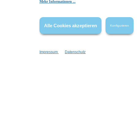
Mehr Informationen ...
Die Bewertungen werden vor ihrer Veröffentlichung nicht auf ihre
Echtheit überprüft. Sie können daher auch von Verbrauchern stammen,
die die bewerteten Produkte tatsächlich gar nicht erworben/genutzt
Alle Cookies akzeptieren
haben.
Konfigurieren
Impressum
Datenschutz