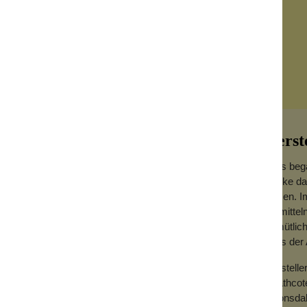
Herst
Alles beg
Marke da
lassen. I
vermittel
dem typisch englischen Vintage-Stil.
gemütlich
dass der 
e Frauen. Was gibt es für einen schöneren
sduft zu verschenken. Nicht nur zu
Herstelle
Heathcote
2 Lonsda
iner großen Portion Vitamin E, damit sich