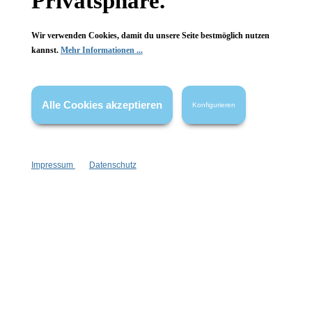
Privatsphäre.
Wir verwenden Cookies, damit du unsere Seite bestmöglich nutzen
kannst.
Mehr Informationen ...
Vertrag widerrufen
* Alle Preise inkl. gesetzl. Mehrwertsteuer zzgl.
Versandkosten
,
Alle Cookies akzeptieren
wenn nicht anders angegeben.
Konfigurieren
Impressum
Datenschutz