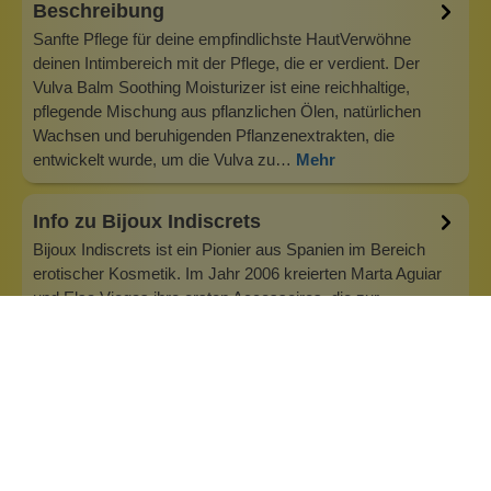
Beschreibung
Sanfte Pflege für deine empfindlichste HautVerwöhne
deinen Intimbereich mit der Pflege, die er verdient. Der
Vulva Balm Soothing Moisturizer ist eine reichhaltige,
pflegende Mischung aus pflanzlichen Ölen, natürlichen
Wachsen und beruhigenden Pflanzenextrakten, die
entwickelt wurde, um die Vulva zu…
Mehr
Info zu Bijoux Indiscrets
Bijoux Indiscrets ist ein Pionier aus Spanien im Bereich
erotischer Kosmetik. Im Jahr 2006 kreierten Marta Aguiar
und Elsa Viegas ihre ersten Accessoires, die zur
Entmystifizierung des weiblichen Vergnügens führen sollte.
Frauen dürfen machen, was sie wollen und was sie
begehren. Ob allein oder zu…
Inhaltsstoffe