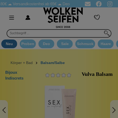
Versandkostenfrei ab 65€
☁ Deo Proben in jeder Bestellung
☁ 
Neu
Proben
Deo
Sale
Schmuck
Haare
Körper + Bad
Balsam/Salbe
Bijoux
Vulva Balsam
Indiscrets