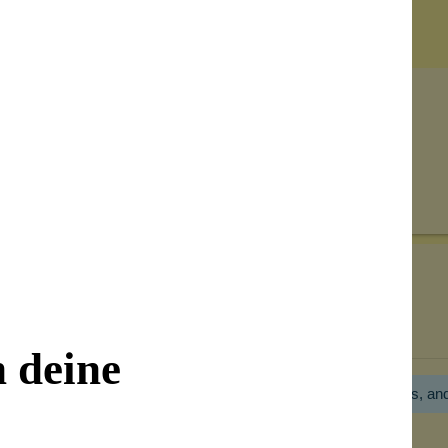
Senden
on unseren Kunden beantwortet werden.
Bewertungen nur in der aktuellen Sprache anzeigen.
n deine
Hier gibt es noch gar keine Bewertung! Bitte hilf uns, an