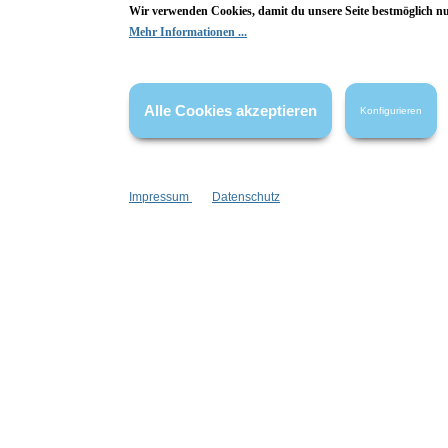
Wir verwenden Cookies, damit du unsere Seite bestmöglich n
Mehr Informationen ...
Hier Bewertung abgeben
Die Bewertungen werden vor ihrer Veröffentlichung nicht auf ihre
Echtheit überprüft. Sie können daher auch von Verbrauchern stammen,
Alle Cookies akzeptieren
Konfigurieren
die die bewerteten Produkte tatsächlich gar nicht erworben/genutzt
haben.
Impressum
Datenschutz