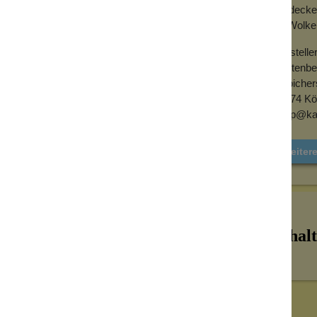
ine Menge von ein bis zwei Teelöffel des
Entdecke
im Wolke
türlich auch mit der zugehörigen
Kastenbein
Herstelle
Kastenb
Zülpichers
50674 Kö
shop@ka
Weiter
Inhalt