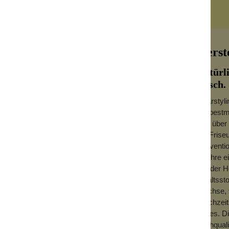
Herst
Natürl
Bosch.
Haarstyl
die bestm
 aber etwas, was hilft. Das Volumenshampoo
Seit über
als Frise
ebend. Der Volumenboost mit Gerstengras,
konventio
satz und das Ganze duftet herrlich nach
sie ihre e
Bei der H
Inhaltsst
Wachse, 
ltet auch das Volumenshampoo erst nach ein
gleichzei
er empfehlen deshalb, das Shampoo erst
Gutes. Di
nmal gut durchschütteln nicht vergessen
hochquali