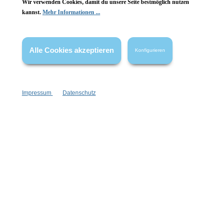
Wir verwenden Cookies, damit du unsere Seite bestmöglich nutzen
Vertrag widerrufen
kannst.
Mehr Informationen ...
* Alle Preise inkl. gesetzl. Mehrwertsteuer zzgl.
Versandkosten
,
wenn nicht anders angegeben.
Alle Cookies akzeptieren
Konfigurieren
Impressum
Datenschutz