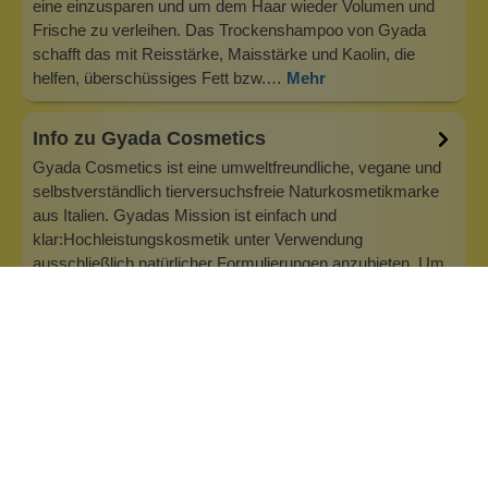
eine einzusparen und um dem Haar wieder Volumen und
Frische zu verleihen. Das Trockenshampoo von Gyada
schafft das mit Reisstärke, Maisstärke und Kaolin, die
helfen, überschüssiges Fett bzw.…
Mehr
Info zu Gyada Cosmetics
Gyada Cosmetics ist eine umweltfreundliche, vegane und
selbstverständlich tierversuchsfreie Naturkosmetikmarke
aus Italien. Gyadas Mission ist einfach und
klar:Hochleistungskosmetik unter Verwendung
ausschließlich natürlicher Formulierungen anzubieten. Um
ein qualitativ hochwertiges Produkt zu er…
Inhaltsstoffe
Bewertungen (0)
Fragen & Antworten (0)