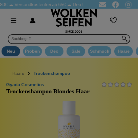
€ ☁
Versandkostenfrei ab 65€
☁ Deo Proben in jeder Bestellung
Neu
Proben
Deo
Sale
Schmuck
Haare
Haare
Trockenshampoo
Gyada Cosmetics
Trockenshampoo Blondes Haar