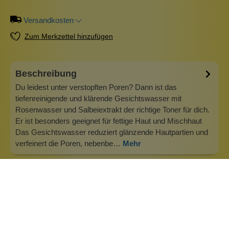
Versandkosten
Zum Merkzettel hinzufügen
Beschreibung
Du leidest unter verstopften Poren? Dann ist das
tiefenreinigende und klärende Gesichtswasser mit
Rosenwasser und Salbeiextrakt der richtige Toner für dich.
Er ist besonders geeignet für fettige Haut und Mischhaut
Das Gesichtswasser reduziert glänzende Hautpartien und
verfeinert die Poren, nebenbe…
Mehr
Info zu Madara Naturkosmetik
MÁDARA - Organic Skincare Madara Produkte sind
zertifizierte Naturkosmetik aus Lettland -
verantwortungsvoll und nachhaltig. Der Leitsatz von
Madara "Luxury goes deeper than skin", zu deutsch "Luxus