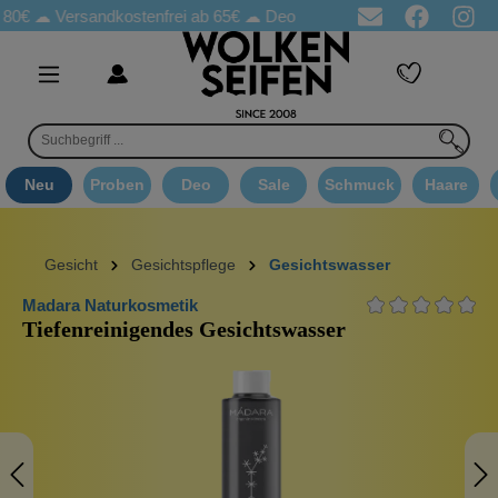
☁
Versandkostenfrei ab 65€
☁ Deo Proben in jeder Bestellung
☁ 
Neu
Proben
Deo
Sale
Schmuck
Haare
Gesicht
Gesichtspflege
Gesichtswasser
Madara Naturkosmetik
Tiefenreinigendes Gesichtswasser