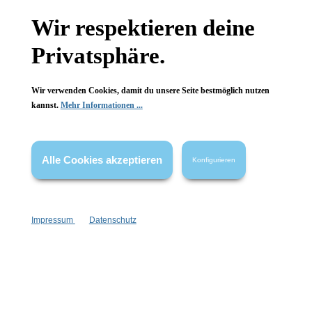
Wir respektieren deine
Wissenswertes
Privatsphäre.
FAQ
Wir verwenden Cookies, damit du unsere Seite bestmöglich nutzen
kannst.
Mehr Informationen ...
Vertrag widerrufen
Alle Cookies akzeptieren
Konfigurieren
* Alle Preise inkl. gesetzl. Mehrwertsteuer zzgl.
Versandkosten
,
wenn nicht anders angegeben.
Impressum
Datenschutz