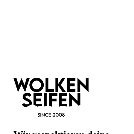
praktisches Tool
holt den Rest raus
für bis zu 6 cm Breite
1 Stück
Inhalt:
Ab
2,99 €*
Newsletter abonnieren!