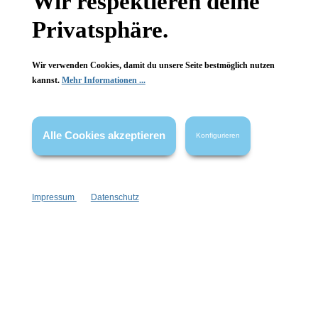
Wir respektieren deine
Privatsphäre.
Wir verwenden Cookies, damit du unsere Seite bestmöglich nutzen
kannst.
Mehr Informationen ...
Informationen
Gesetzliche Informationen
Alle Cookies akzeptieren
Konfigurieren
Wissenswertes
FAQ
Impressum
Datenschutz
Vertrag widerrufen
* Alle Preise inkl. gesetzl. Mehrwertsteuer zzgl.
Versandkosten
,