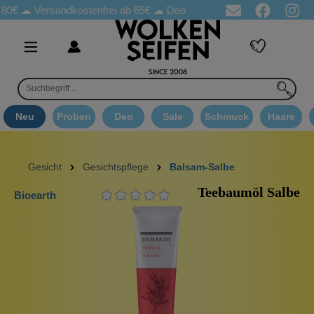
☁
Versandkostenfrei ab 65€
☁ Deo Proben in jeder Bestellung
☁ 
Neu
Proben
Deo
Sale
Schmuck
Haare
Gesicht
Gesichtspflege
Balsam-Salbe
Teebaumöl Salbe
Bioearth