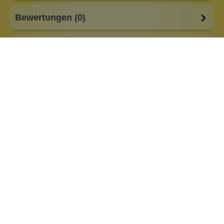
Bewertungen (0)
Fragen & Antworten (0)
Anlass:
Familie
Besonderheiten:
alkoholfrei
Eigenschaften:
Vegan
beruhigend
entzündungshemmend
schmerzlindernd
Marke:
Bioearth