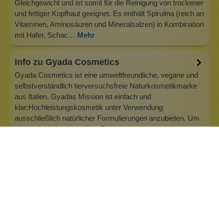
Gleichgewicht und ist somit für die Reinigung von trockener
und fettiger Kopfhaut geeignet. Es enthält Spirulina (reich an
Vitaminen, Aminosäuren und Mineralsalzen) in Kombination
mit Hafer, Schac…
Mehr
Info zu Gyada Cosmetics
Gyada Cosmetics ist eine umweltfreundliche, vegane und
selbstverständlich tierversuchsfreie Naturkosmetikmarke
aus Italien. Gyadas Mission ist einfach und
klar:Hochleistungskosmetik unter Verwendung
ausschließlich natürlicher Formulierungen anzubieten. Um
ein qualitativ hochwertiges Produkt zu er…
Inhaltsstoffe
Bewertungen (0)
Fragen & Antworten (0)