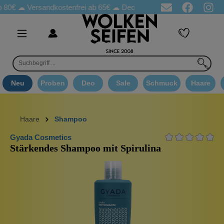
☁
Versandkostenfrei ab 65€
☁ Deo Proben in jeder Bestellung
☁
Neu
Proben
Deo
Sale
Schmuck
Haare
Haare
Shampoo
Gyada Cosmetics
Stärkendes Shampoo mit Spirulina