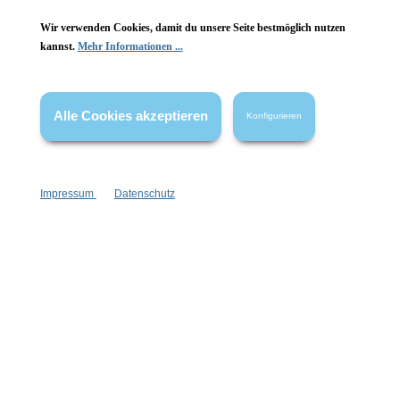
Wir verwenden Cookies, damit du unsere Seite bestmöglich nutzen
kannst.
Mehr Informationen ...
Vertrag widerrufen
* Alle Preise inkl. gesetzl. Mehrwertsteuer zzgl.
Versandkosten
,
wenn nicht anders angegeben.
Alle Cookies akzeptieren
Konfigurieren
Impressum
Datenschutz