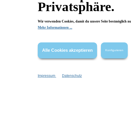
Privatsphäre.
Fragen & Antworten
Wir verwenden Cookies, damit du unsere Seite bestmöglich n
Mehr Informationen ...
Deine Frage kann entweder von uns, von Herstellern oder v
Alle Cookies akzeptieren
Konfigurieren
Bewertungen
Impressum
Datenschutz
0 von 0 Bewertungen
Begeistert? Dann los!
Wir freuen uns über deine Bewertung. Damit hilfst du uns,
auch Andere zu begeistern.
Hier Bewertung abgeben