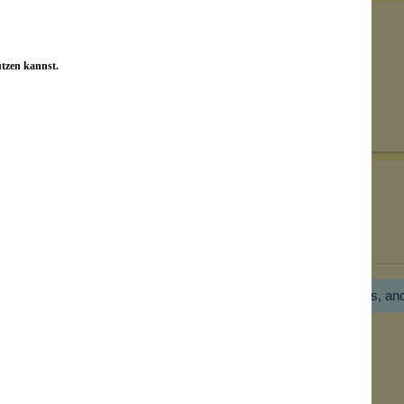
utzen kannst.
Senden
on unseren Kunden beantwortet werden.
Bewertungen nur in der aktuellen Sprache anzeigen.
Hier gibt es noch gar keine Bewertung! Bitte hilf uns, an