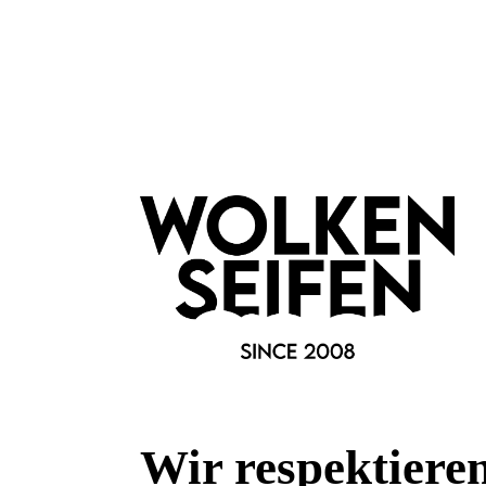
für jede Haut
Marke:
Wolkenseifen
Wir respektiere