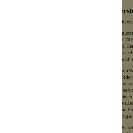
Herst
Wolkensei
Gegründe
Jahr 2008
hoch. Der
dass sich
für euch
Zu den We
 Waste
Zufrieden
Teams und
Deshalb z
händisch 
vielen Ja
mit an Bo
wichtig is
2018 sti