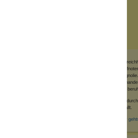
Ein reich
Kopfnote
Magnolie.
vorhande
aus beru
sign. Perfekt für alle Katzenhasser, denen
Ein durch
gefällt.
. Dusche damit oder bedufte damit deine
Hier geht
eit und erzeugt einen sanften, pflegenden