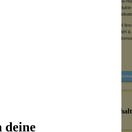
Know-How 
Produkte 
der ideal
2024 fir
GmbH & 
Wolkense
Weiter
Inhalt
n deine