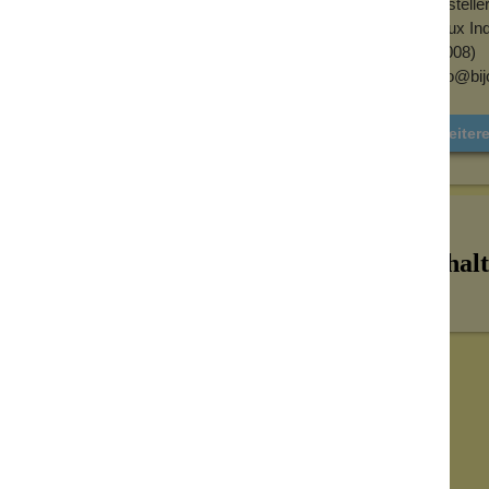
Herstelle
er Haut und wirkt außerdem antibakteriell.
Bijoux In
in diesem Produkt ist biologisch abbaubar,
(08008)
hello@bij
Weitere
augspielzeug), vermeide aber den direkten
en dieses Öls auf. Drücke die Pipette
 den Pipettenaufsatz ab, wähle
eut, um es auf deine Haut zu geben. Mit den
Inhalt
ndung auf Haut oder Haar,
 um allgemeine Reibungsreizungen durch
chsen oder Rasieren auf, um Rasurbrand
hen Anwendung).