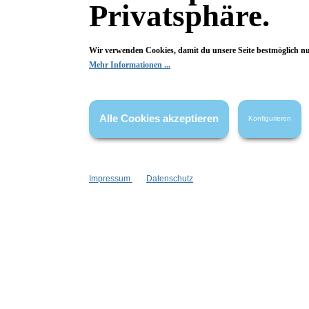
Privatsphäre.
Bewertungen
Wir verwenden Cookies, damit du unsere Seite bestmöglich n
Mehr Informationen ...
0 von 0 Bewertungen
Begeistert? Dann los!
Alle Cookies akzeptieren
Konfigurieren
Wir freuen uns über deine Bewertung. Damit hilfst du uns,
auch Andere zu begeistern.
Impressum
Datenschutz
Hier Bewertung abgeben
Die Bewertungen werden vor ihrer Veröffentlichung nicht auf ihre
Echtheit überprüft. Sie können daher auch von Verbrauchern stammen,
die die bewerteten Produkte tatsächlich gar nicht erworben/genutzt
haben.