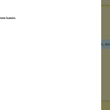
utzen kannst.
Bewertungen nur in der aktuellen Sprache anzeigen.
Hier gibt es noch gar keine Bewertung! Bitte hilf uns, an