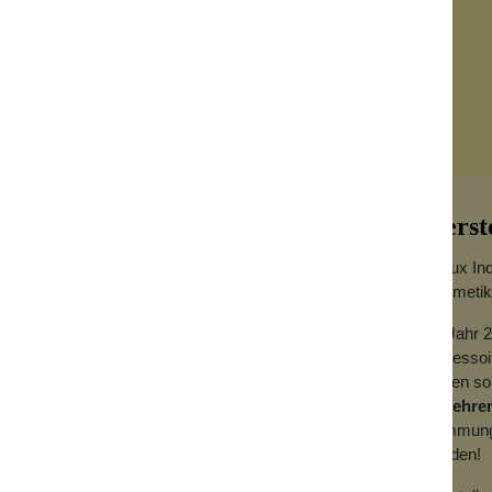
Herst
Bijoux In
Kosmetik
Im Jahr 2
Accessoir
s wurde speziell für Haut und Haar
führen so
traktivsten Bereiche deines Körpers mit
begehre
en, Schambereich (Haut und Haare, falls
Stimmung
snuss! Sei nicht schüchtern, verwende es,
werden!