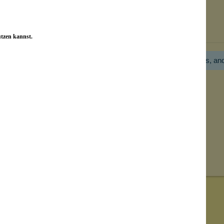
Bewertungen nur in der aktuellen Sprache anzeigen.
utzen kannst.
Hier gibt es noch gar keine Bewertung! Bitte hilf uns, an