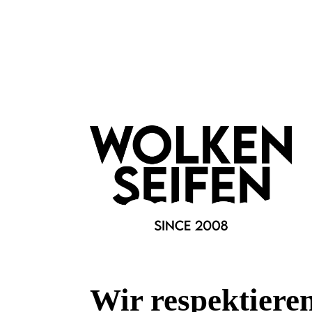
Rosa
Marke:
Wolkenseifen
Material:
Silikon
Fragen & Antworten
Deine Frage kann entweder von uns, von Herstellern oder v
Wir respektiere