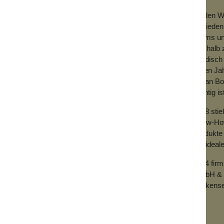
ndewaschenden Kindern leichter macht.
Zu den We
Zufrieden
Teams und
Deshalb z
händisch 
vielen Ja
uf Erdöl basiertes Material ist, wird Silikon
mit an Bo
toff, Kohlen- und Wasserstoff hergestellt.
wichtig is
freundlicher und langlebiger.
2018 sti
Know-How 
Produkte 
der ideal
2024 fir
GmbH & 
Wolkense