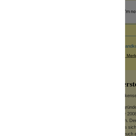
Versandk
Zum Merkz
Herst
Wolkensei
te Seifenschale mit einem funktionalen
Gegründe
dass sie matschig wird. Der Auslauf der
Jahr 2008
on Wasser auf Dauer trocken. Ein erhöhter
hoch. Der
en kann. Perfekt für Deine Arbeitsplatte im
dass sich
und sitzt rutschfest auf dem Untergrund. Sie
für euch