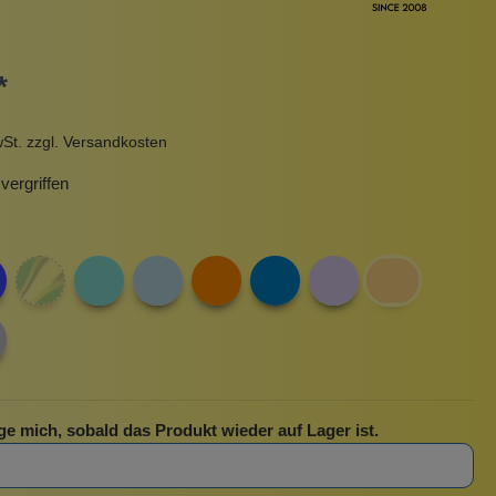
Pinzetten
Pomade
Insektenstiche
Sonnenschutz
*
Taschen
rscrub
Körperpuder
wSt. zzgl. Versandkosten
urbeutel
Pinsel
ergriffen
Nachfüllpackungen
Haargummis und Spangen
Rasur
Sonnenschutz
ge mich, sobald das Produkt wieder auf Lager ist.