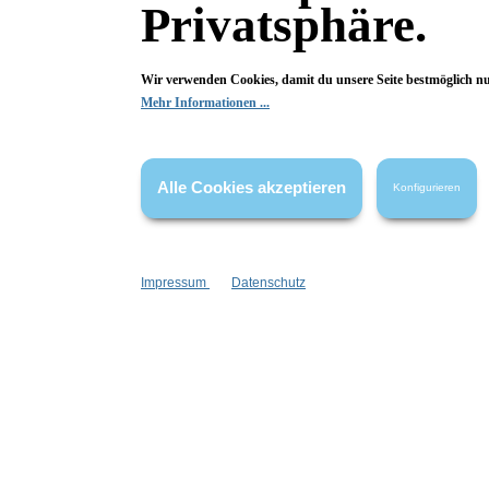
Privatsphäre.
Bewertungen
0 von 0 Bewertungen
Wir verwenden Cookies, damit du unsere Seite bestmöglich n
Mehr Informationen ...
Begeistert? Dann los!
Wir freuen uns über deine Bewertung. Damit hilfst du uns,
auch Andere zu begeistern.
Alle Cookies akzeptieren
Konfigurieren
Hier Bewertung abgeben
Die Bewertungen werden vor ihrer Veröffentlichung nicht auf ihre
Impressum
Datenschutz
Echtheit überprüft. Sie können daher auch von Verbrauchern stammen,
die die bewerteten Produkte tatsächlich gar nicht erworben/genutzt
haben.