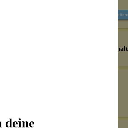
Weiter
Inhalt
Senden
on unseren Kunden beantwortet werden.
n deine