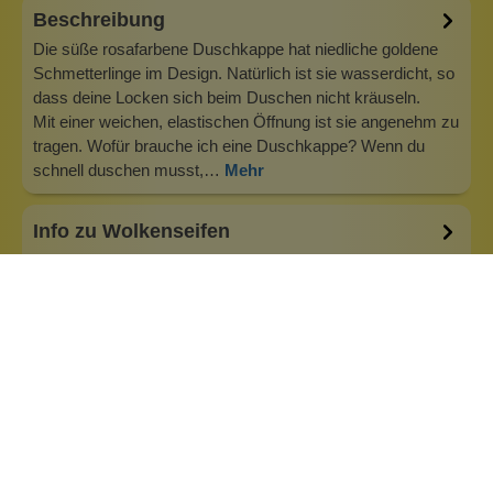
Beschreibung
Die süße rosafarbene Duschkappe hat niedliche goldene
Schmetterlinge im Design. Natürlich ist sie wasserdicht, so
dass deine Locken sich beim Duschen nicht kräuseln.
Mit einer weichen, elastischen Öffnung ist sie angenehm zu
tragen. Wofür brauche ich eine Duschkappe? Wenn du
schnell duschen musst,…
Mehr
Info zu Wolkenseifen
Wolkenseifen ist ein Familienunternehmen. Gegründet
wurde es von Anne Merz (damals noch Anne Schaaf) im
Jahr 2008. Als Alleinerziehende zog sie die kleine Firma
nebenberuflich hoch. Der Zuspruch unserer Kunden gibt ihr
bis heute das gute Gefühl, dass sich all das gelohnt hat und
wir freuen uns, je…
Inhaltsstoffe