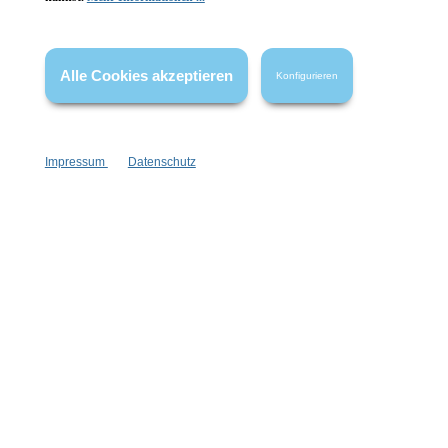
* Alle Preise inkl. gesetzl. Mehrwertsteuer zzgl.
Versandkosten
,
wenn nicht anders angegeben.
Alle Cookies akzeptieren
Konfigurieren
Impressum
Datenschutz