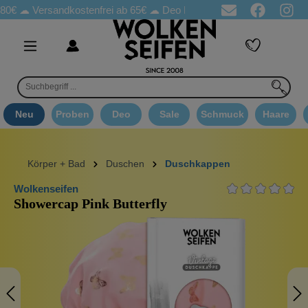
☁
Versandkostenfrei ab 65€
☁ Deo Proben in jeder Bestellung
☁ 
Neu
Proben
Deo
Sale
Schmuck
Haare
Körper + Bad
Duschen
Duschkappen
Wolkenseifen
Showercap Pink Butterfly