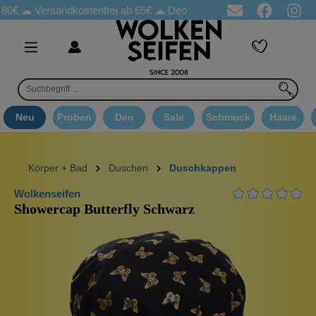
80€ ☁
Versandkostenfrei ab 65€
☁ Deo Proben in jeder Bestellung
Neu
Proben
Deo
Sale
Schmuck
Haare
Körper + Bad
Duschen
Duschkappen
Wolkenseifen
Showercap Butterfly Schwarz