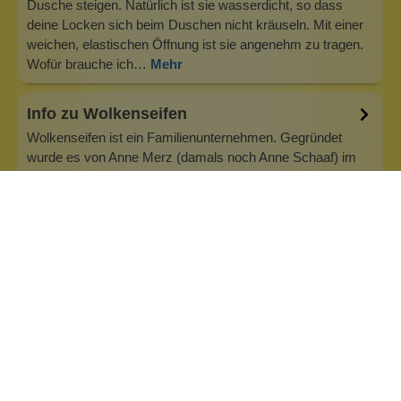
Dusche steigen. Natürlich ist sie wasserdicht, so dass
deine Locken sich beim Duschen nicht kräuseln. Mit einer
weichen, elastischen Öffnung ist sie angenehm zu tragen.
Wofür brauche ich…
Mehr
Info zu Wolkenseifen
Wolkenseifen ist ein Familienunternehmen. Gegründet
wurde es von Anne Merz (damals noch Anne Schaaf) im
Jahr 2008. Als Alleinerziehende zog sie die kleine Firma
nebenberuflich hoch. Der Zuspruch unserer Kunden gibt ihr
bis heute das gute Gefühl, dass sich all das gelohnt hat und
wir freuen uns, je…
Inhaltsstoffe
Bewertungen (0)
Fragen & Antworten (0)