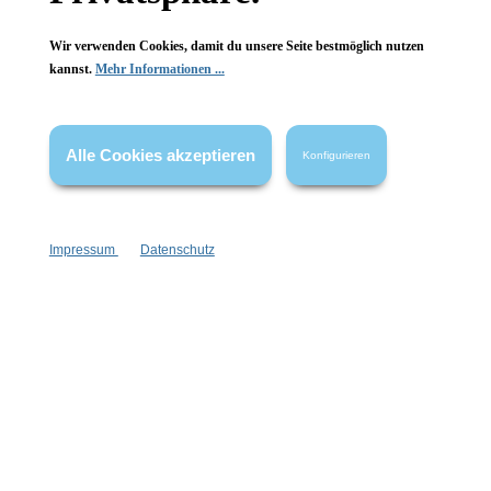
Wir verwenden Cookies, damit du unsere Seite bestmöglich nutzen
kannst.
Mehr Informationen ...
Vertrag widerrufen
* Alle Preise inkl. gesetzl. Mehrwertsteuer zzgl.
Versandkosten
,
wenn nicht anders angegeben.
Alle Cookies akzeptieren
Konfigurieren
Impressum
Datenschutz