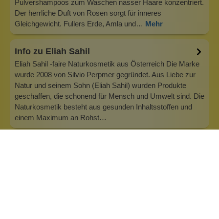
Pulvershampoos zum Waschen nasser Haare konzentriert.
Der herrliche Duft von Rosen sorgt für inneres
Gleichgewicht. Fullers Erde, Amla und…
Mehr
Info zu Eliah Sahil
Eliah Sahil -faire Naturkosmetik aus Österreich Die Marke
wurde 2008 von Silvio Perpmer gegründet. Aus Liebe zur
Natur und seinem Sohn (Eliah Sahil) wurden Produkte
geschaffen, die schonend für Mensch und Umwelt sind. Die
Naturkosmetik besteht aus gesunden Inhaltsstoffen und
einem Maximum an Rohst…
Inhaltsstoffe
Bewertungen (0)
Fragen & Antworten (0)