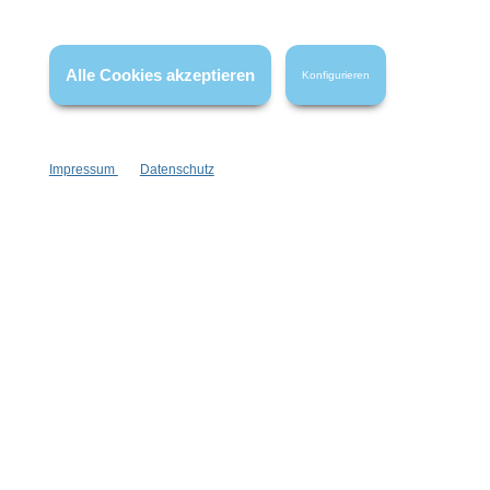
* Alle Preise inkl. gesetzl. Mehrwertsteuer zzgl.
Versandkosten
,
wenn nicht anders angegeben.
Alle Cookies akzeptieren
Konfigurieren
Impressum
Datenschutz