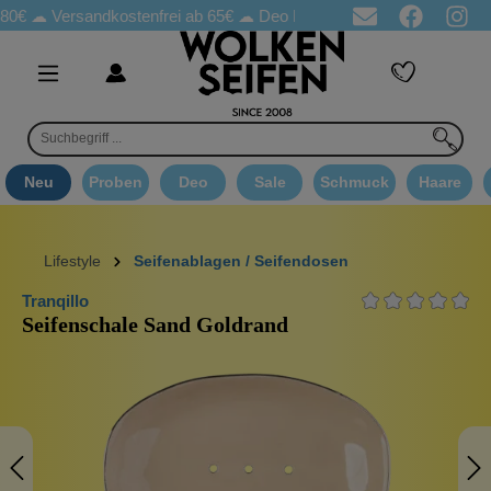
Versandkostenfrei ab 65€
☁ Deo Proben in jeder Bestellung
☁ 
Neu
Proben
Deo
Sale
Schmuck
Haare
Lifestyle
Seifenablagen / Seifendosen
Tranqillo
Seifenschale Sand Goldrand