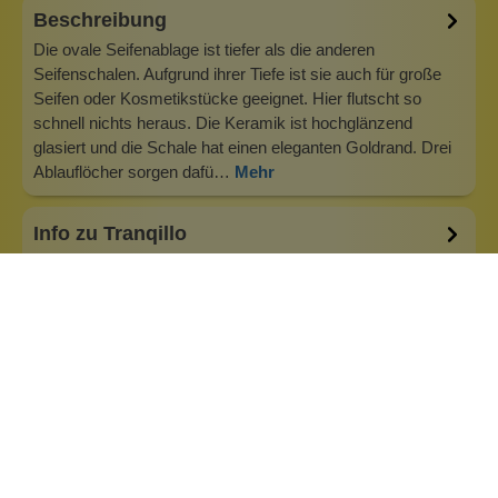
Beschreibung
Die ovale Seifenablage ist tiefer als die anderen
Seifenschalen. Aufgrund ihrer Tiefe ist sie auch für große
Seifen oder Kosmetikstücke geeignet. Hier flutscht so
schnell nichts heraus. Die Keramik ist hochglänzend
glasiert und die Schale hat einen eleganten Goldrand. Drei
Ablauflöcher sorgen dafü…
Mehr
Info zu Tranqillo
Moderne und geschmackvolle Objekte sind das
Markenzeichen von Tranquillo. Die Seifenablagen aus
Keramik treffen den Zeitgeist und sind gleichzeitig zeitlos.
Bunt und fair. Die Marke steht für einen
verantwortungsvollen Umgang mit Ressourcen und
Respekt für Umwelt und Mensch. Immer wieder bringen
w…
Inhaltsstoffe