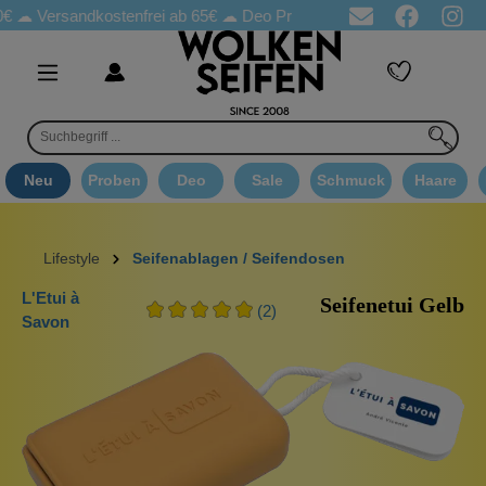
☁
Versandkostenfrei ab 65€
☁ Deo Proben in jeder Bestellung
☁ 
Neu
Proben
Deo
Sale
Schmuck
Haare
Lifestyle
Seifenablagen / Seifendosen
L'Etui à
Seifenetui Gelb
(2)
Savon