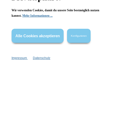
Wir verwenden Cookies, damit du unsere Seite bestmöglich nutzen
kannst.
Mehr Informationen ...
Vertrag widerrufen
Alle Cookies akzeptieren
Konfigurieren
* Alle Preise inkl. gesetzl. Mehrwertsteuer zzgl.
Versandkosten
,
wenn nicht anders angegeben.
Impressum
Datenschutz