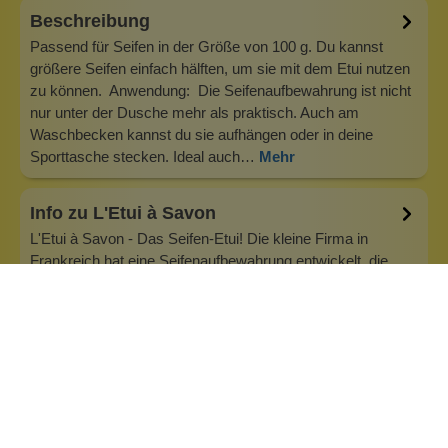
Beschreibung
Passend für Seifen in der Größe von 100 g. Du kannst
größere Seifen einfach hälften, um sie mit dem Etui nutzen
zu können. Anwendung: Die Seifenaufbewahrung ist nicht
nur unter der Dusche mehr als praktisch. Auch am
Waschbecken kannst du sie aufhängen oder in deine
Sporttasche stecken. Ideal auch…
Mehr
Info zu L'Etui à Savon
L'Etui à Savon - Das Seifen-Etui! Die kleine Firma in
Frankreich hat eine Seifenaufbewahrung entwickelt, die
sich einem umweltbewussten Ansatz verschrieben hat, der
sich aus einer vollständig französischen Herstellung ergibt.
Hier wird nachhaltig dafür gesorgt, dass Plastikflaschen
keine Chance in…
Inhaltsstoffe