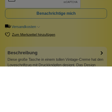
Benachrichtige mich
Versandkosten
Zum Merkzettel hinzufügen
Beschreibung
Diese große Tasche in einem tollen Vintage-Creme hat den
Loveschriftzug mit Druckknöpfen designt. Das Design
ähnelt der Love-Tasche, die eine andere Form hat. Sie ist
perfekt, um für Lebensmitteleinkäufe oder auch
für Klamottenshopping genutzt zu werden. Auch im
Schwimmbad und am Strand ist sie de…
Mehr
Info zu Casa Natura
Große und außergewöhnliche Taschen aus robustem