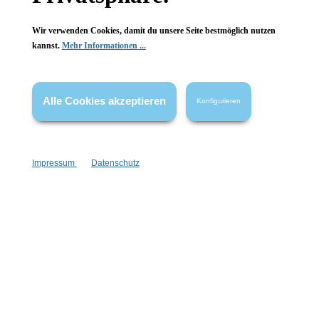
Wir verwenden Cookies, damit du unsere Seite bestmöglich nutzen
kannst.
Mehr Informationen ...
Vertrag widerrufen
Alle Cookies akzeptieren
Konfigurieren
* Alle Preise inkl. gesetzl. Mehrwertsteuer zzgl.
Versandkosten
,
wenn nicht anders angegeben.
Impressum
Datenschutz