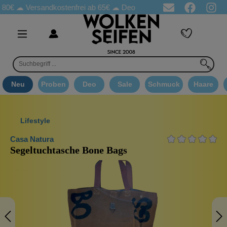
☁
Versandkostenfrei ab 65€
☁ Deo Proben in jeder Bestellung
☁
Neu
Proben
Deo
Sale
Schmuck
Haare
Lifestyle
Casa Natura
Segeltuchtasche Bone Bags