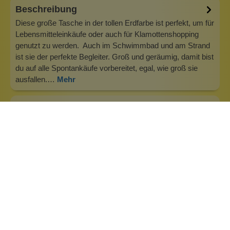
Beschreibung
Diese große Tasche in der tollen Erdfarbe ist perfekt, um für
Lebensmitteleinkäufe oder auch für Klamottenshopping
genutzt zu werden. Auch im Schwimmbad und am Strand
ist sie der perfekte Begleiter. Groß und geräumig, damit bist
du auf alle Spontankäufe vorbereitet, egal, wie groß sie
ausfallen.…
Mehr
Info zu Casa Natura
Große und außergewöhnliche Taschen aus robustem
Segeltuch, die in Indien fair und umweltbewusst hergestellt
werden. Casa Natura wurde 1992 gegründet. Unsere
Mission ist es, bewusst auf recycelte und nachhaltige
natürliche Ressourcen zu setzen. Wir arbeiten seit über 25
Jahren eng mit Indien und I…
Inhaltsstoffe