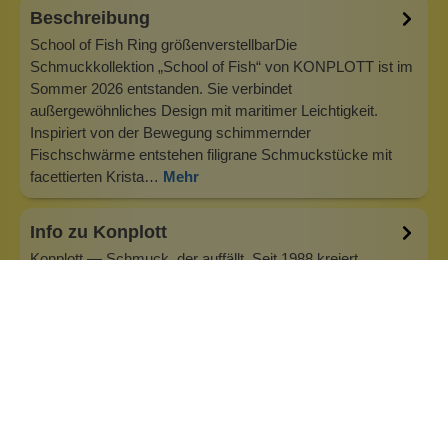
Beschreibung
School of Fish Ring größenverstellbarDie
Schmuckkollektion „School of Fish“ von KONPLOTT ist im
Sommer 2026 entstanden. Sie verbindet
außergewöhnliches Design mit maritimer Leichtigkeit.
Inspiriert von der Bewegung schimmernder
Fischschwärme entstehen filigrane Schmuckstücke mit
facettierten Krista…
Mehr
Info zu Konplott
Konplott — Schmuck, der auffällt. Seit 1988 kreiert
Designerin Miranda Konstantinidou von Luxemburg aus
handgefertigten Modeschmuck, der Farben, Kristalle und
außergewöhnliche Details zu echten Statement-Pieces
vereint. Jedes Stück wird mit Liebe zum Detail gefertigt und
bringt Individualität in je…
Inhaltsstoffe