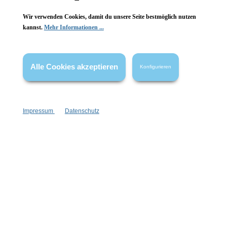
Wir verwenden Cookies, damit du unsere Seite bestmöglich nutzen
kannst.
Mehr Informationen ...
Vertrag widerrufen
* Alle Preise inkl. gesetzl. Mehrwertsteuer zzgl.
Versandkosten
,
wenn nicht anders angegeben.
Alle Cookies akzeptieren
Konfigurieren
Impressum
Datenschutz