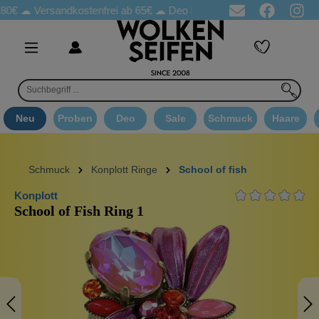
Versandkostenfrei ab 65€
☁ Deo Proben in jeder Bestellung
☁ 
Neu
Proben
Deo
Sale
Schmuck
Haare
Schmuck
Konplott Ringe
School of fish
Konplott
School of Fish Ring 1