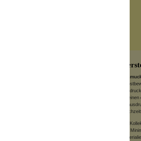
Herst
Schmuck
selbstbew
Ausdruck
vereinen 
ringen im Set.
zu ausdru
gleichzeit
gelmäßiger Reihenfolge aneinander gereiht
er, vor allem, wenn du die passenden
Die Koll
aus Mini
Materialie