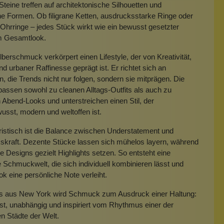
Steine treffen auf architektonische Silhouetten und
e Formen. Ob filigrane Ketten, ausdrucksstarke Ringe oder
hrringe – jedes Stück wirkt wie ein bewusst gesetzter
m Gesamtlook.
lberschmuck verkörpert einen Lifestyle, der von Kreativität,
und urbaner Raffinesse geprägt ist. Er richtet sich an
 die Trends nicht nur folgen, sondern sie mitprägen. Die
assen sowohl zu cleanen Alltags-Outfits als auch zu
 Abend-Looks und unterstreichen einen Stil, der
usst, modern und weltoffen ist.
istisch ist die Balance zwischen Understatement und
skraft. Dezente Stücke lassen sich mühelos layern, während
ere Designs gezielt Highlights setzen. So entsteht eine
ge Schmuckwelt, die sich individuell kombinieren lässt und
k eine persönliche Note verleiht.
’s aus New York wird Schmuck zum Ausdruck einer Haltung:
st, unabhängig und inspiriert vom Rhythmus einer der
en Städte der Welt.