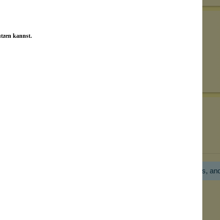
utzen kannst.
Senden
on unseren Kunden beantwortet werden.
Bewertungen nur in der aktuellen Sprache anzeigen.
Hier gibt es noch gar keine Bewertung! Bitte hilf uns, an