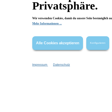
Privatsphäre.
Fragen & Antworten
Wir verwenden Cookies, damit du unsere Seite bestmöglich n
Mehr Informationen ...
Deine Frage kann entweder von uns, von Herstellern oder v
Alle Cookies akzeptieren
Konfigurieren
Bewertungen
Impressum
Datenschutz
0 von 0 Bewertungen
Begeistert? Dann los!
Wir freuen uns über deine Bewertung. Damit hilfst du uns,
auch Andere zu begeistern.
Hier Bewertung abgeben