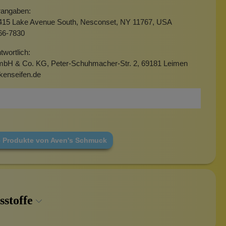
erangaben:
15 Lake Avenue South, Nesconset, NY 11767, USA
66-7830
twortlich:
mbH & Co. KG, Peter-Schuhmacher-Str. 2, 69181 Leimen
kenseifen.de
e Produkte von Aven's Schmuck
sstoffe