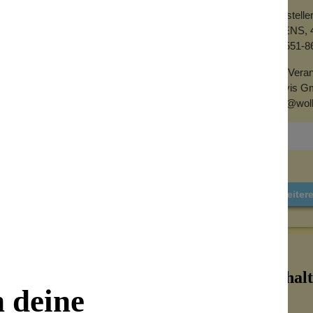
Herstell
AVENS, 4
+1 551-8
EU-Veran
Alovis G
info@wol
Weiter
Inhalt
n deine