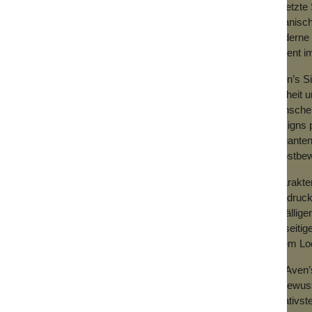
gesetzte 
organisch
moderne O
Akzent i
Aven’s Si
Freiheit 
Menschen,
Designs p
eleganten
selbstbew
Charakter
Ausdruck
auffällig
vielseiti
jedem Loo
Mit Aven
stilbewus
kreativst