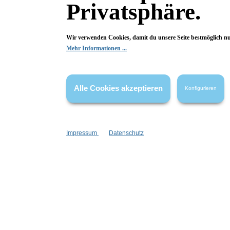
Privatsphäre.
Fragen & Antworten
Wir verwenden Cookies, damit du unsere Seite bestmöglich n
Mehr Informationen ...
Deine Frage kann entweder von uns, von Herstellern oder v
Alle Cookies akzeptieren
Konfigurieren
Bewertungen
Impressum
Datenschutz
0 von 0 Bewertungen
Begeistert? Dann los!
Wir freuen uns über deine Bewertung. Damit hilfst du uns,
auch Andere zu begeistern.
Hier Bewertung abgeben