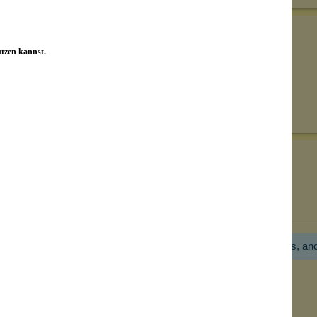
utzen kannst.
Senden
on unseren Kunden beantwortet werden.
Bewertungen nur in der aktuellen Sprache anzeigen.
Hier gibt es noch gar keine Bewertung! Bitte hilf uns, an