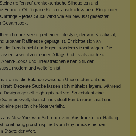
Steine treffen auf architektonische Silhouetten und
e Formen. Ob filigrane Ketten, ausdrucksstarke Ringe oder
hrringe – jedes Stück wirkt wie ein bewusst gesetzter
m Gesamtlook.
lberschmuck verkörpert einen Lifestyle, der von Kreativität,
und urbaner Raffinesse geprägt ist. Er richtet sich an
 die Trends nicht nur folgen, sondern sie mitprägen. Die
assen sowohl zu cleanen Alltags-Outfits als auch zu
 Abend-Looks und unterstreichen einen Stil, der
usst, modern und weltoffen ist.
istisch ist die Balance zwischen Understatement und
skraft. Dezente Stücke lassen sich mühelos layern, während
ere Designs gezielt Highlights setzen. So entsteht eine
ge Schmuckwelt, die sich individuell kombinieren lässt und
k eine persönliche Note verleiht.
’s aus New York wird Schmuck zum Ausdruck einer Haltung:
st, unabhängig und inspiriert vom Rhythmus einer der
en Städte der Welt.