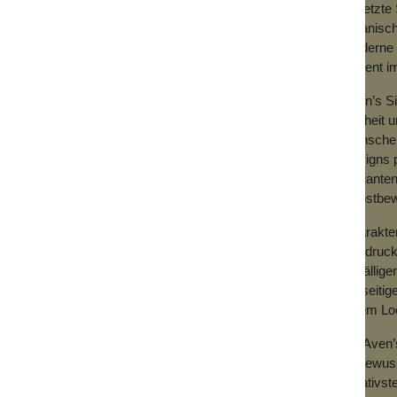
Ringgröße einstellen kannst.
gesetzte 
organisch
moderne O
Akzent i
Aven’s Si
Freiheit 
Menschen,
Designs p
eleganten
selbstbew
Charakter
Ausdruck
auffällig
vielseiti
jedem Loo
Mit Aven
stilbewus
kreativst