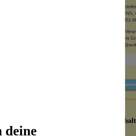
Herstell
AVENS, 4
+1 551-8
EU-Veran
Alovis G
info@wol
Weiter
Inhalt
n deine