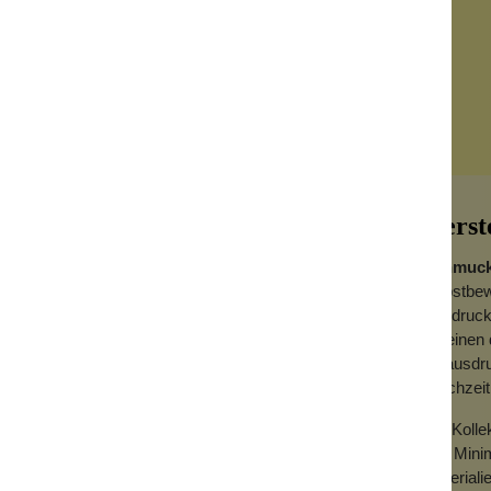
Herst
Schmuck
selbstbew
Ausdruck
vereinen 
t:
zu ausdru
gleichzeit
rundeten, versilberten Metallelementen
 kann sich nicht drehen.
Die Koll
uch solo tragen kannst.
aus Mini
g fungiert.
Materialie