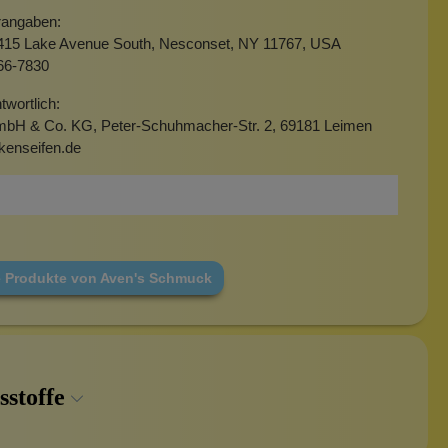
erangaben:
15 Lake Avenue South, Nesconset, NY 11767, USA
66-7830
twortlich:
mbH & Co. KG, Peter-Schuhmacher-Str. 2, 69181 Leimen
kenseifen.de
e Produkte von Aven's Schmuck
sstoffe