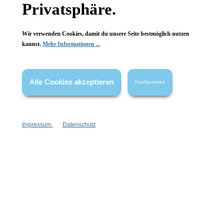
Privatsphäre.
FAQ
Wir verwenden Cookies, damit du unsere Seite bestmöglich nutzen
kannst.
Mehr Informationen ...
Vertrag widerrufen
Alle Cookies akzeptieren
Konfigurieren
* Alle Preise inkl. gesetzl. Mehrwertsteuer zzgl.
Versandkosten
,
wenn nicht anders angegeben.
Impressum
Datenschutz