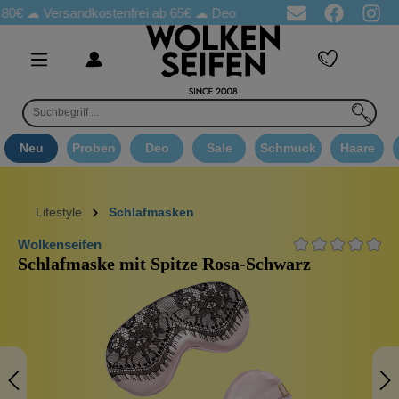
Versandkostenfrei ab 65€
☁ Deo Proben in jeder Bestellung
☁ 
Neu
Proben
Deo
Sale
Schmuck
Haare
Lifestyle
Schlafmasken
Wolkenseifen
Schlafmaske mit Spitze Rosa-Schwarz