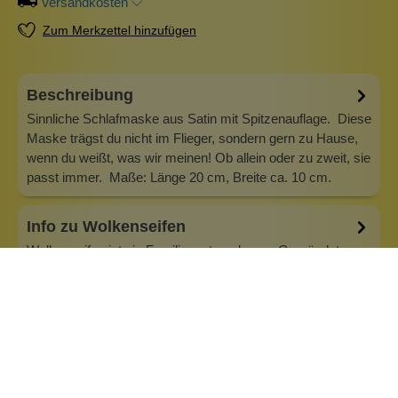
Versandkosten
Zum Merkzettel hinzufügen
Beschreibung
Sinnliche Schlafmaske aus Satin mit Spitzenauflage. Diese
Maske trägst du nicht im Flieger, sondern gern zu Hause,
wenn du weißt, was wir meinen! Ob allein oder zu zweit, sie
passt immer. Maße: Länge 20 cm, Breite ca. 10 cm.
Info zu Wolkenseifen
Wolkenseifen ist ein Familienunternehmen. Gegründet
wurde es von Anne Merz (damals noch Anne Schaaf) im
Jahr 2008. Als Alleinerziehende zog sie die kleine Firma
nebenberuflich hoch. Der Zuspruch unserer Kunden gibt ihr
bis heute das gute Gefühl, dass sich all das gelohnt hat und
wir freuen uns, je…
Inhaltsstoffe