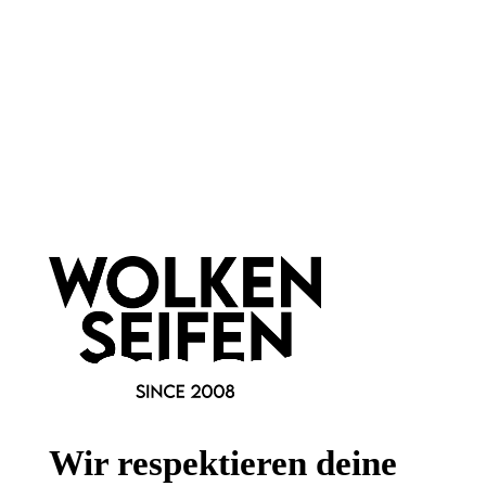
Newsletter abonnieren!
Informationen
Gesetzliche Informationen
Wir respektieren deine
Wissenswertes