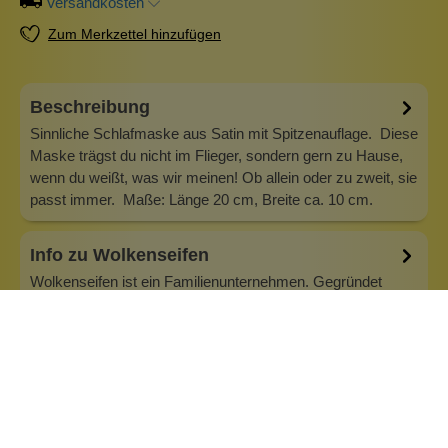
Versandkosten
Zum Merkzettel hinzufügen
Beschreibung
Sinnliche Schlafmaske aus Satin mit Spitzenauflage. Diese
Maske trägst du nicht im Flieger, sondern gern zu Hause,
wenn du weißt, was wir meinen! Ob allein oder zu zweit, sie
passt immer. Maße: Länge 20 cm, Breite ca. 10 cm.
Info zu Wolkenseifen
Wolkenseifen ist ein Familienunternehmen. Gegründet
wurde es von Anne Merz (damals noch Anne Schaaf) im
Jahr 2008. Als Alleinerziehende zog sie die kleine Firma
nebenberuflich hoch. Der Zuspruch unserer Kunden gibt ihr
bis heute das gute Gefühl, dass sich all das gelohnt hat und
wir freuen uns, je…
Inhaltsstoffe