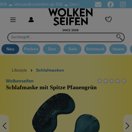
Versandkostenfrei ab 65€
☁ Deo Proben in jeder Bestellung
☁ 
Neu
Proben
Deo
Sale
Schmuck
Haare
Lifestyle
Schlafmasken
Wolkenseifen
Schlafmaske mit Spitze Pfauengrün