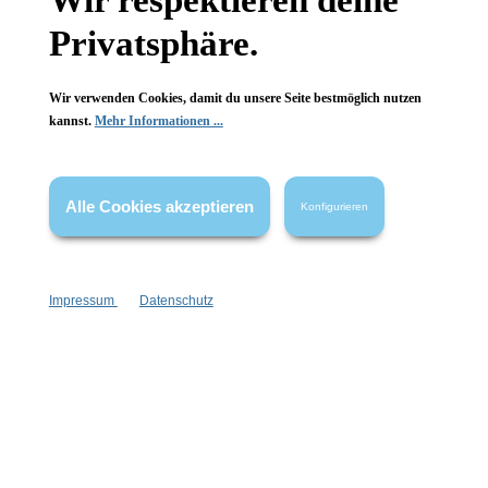
Wir respektieren deine
FAQ
Privatsphäre.
Wir verwenden Cookies, damit du unsere Seite bestmöglich nutzen
kannst.
Mehr Informationen ...
Vertrag widerrufen
* Alle Preise inkl. gesetzl. Mehrwertsteuer zzgl.
Versandkosten
,
Alle Cookies akzeptieren
Konfigurieren
wenn nicht anders angegeben.
Impressum
Datenschutz