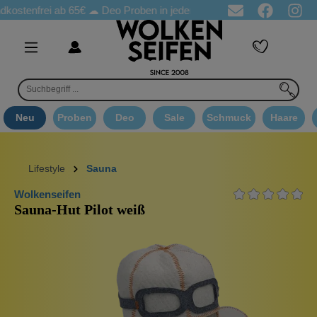
nfrei ab 65€
☁ Deo Proben in jeder Bestellung
☁ Goodie Auswa
Neu
Proben
Deo
Sale
Schmuck
Haare
Lifestyle
Sauna
Wolkenseifen
Sauna-Hut Pilot weiß