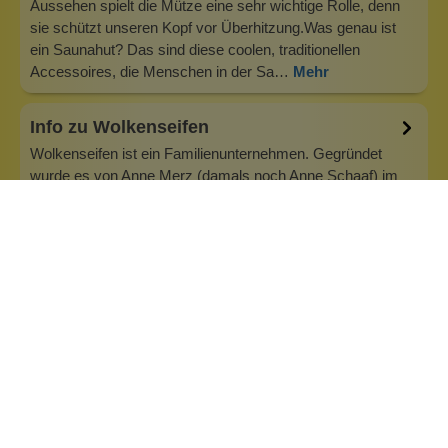
Aussehen spielt die Mütze eine sehr wichtige Rolle, denn
sie schützt unseren Kopf vor Überhitzung.Was genau ist
ein Saunahut? Das sind diese coolen, traditionellen
Accessoires, die Menschen in der Sa…
Mehr
Info zu Wolkenseifen
Wolkenseifen ist ein Familienunternehmen. Gegründet
wurde es von Anne Merz (damals noch Anne Schaaf) im
Jahr 2008. Als Alleinerziehende zog sie die kleine Firma
nebenberuflich hoch. Der Zuspruch unserer Kunden gibt ihr
bis heute das gute Gefühl, dass sich all das gelohnt hat und
wir freuen uns, je…
Inhaltsstoffe
Bewertungen (0)
Fragen & Antworten (0)