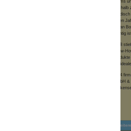
Teams und
Deshalb z
händisch 
vielen Ja
mit an Bo
wichtig is
2018 sti
Know-How 
Produkte 
der ideal
2024 fir
GmbH & 
Wolkense
Weiter