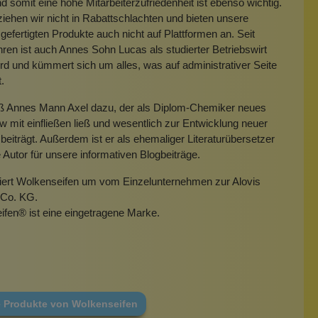
 somit eine hohe Mitarbeiterzufriedenheit ist ebenso wichtig.
iehen wir nicht in Rabattschlachten und bieten unsere
gefertigten Produkte auch nicht auf Plattformen an. Seit
hren ist auch Annes Sohn Lucas als studierter Betriebswirt
rd und kümmert sich um alles, was auf administrativer Seite
t.
eß Annes Mann Axel dazu, der als Diplom-Chemiker neues
mit einfließen ließ und wesentlich zur Entwicklung neuer
beiträgt. Außerdem ist er als ehemaliger Literaturübersetzer
e Autor für unsere informativen Blogbeiträge.
miert Wolkenseifen um vom Einzelunternehmen zur Alovis
Co. KG.
ifen
®
ist eine eingetragene Marke.
e Produkte von Wolkenseifen