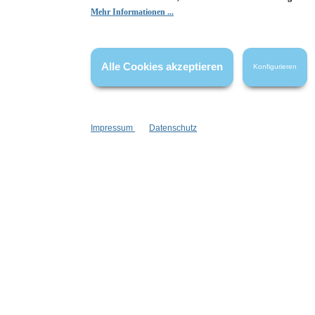
Hier Bewertung abgeben
Mehr Informationen ...
Die Bewertungen werden vor ihrer Veröffentlichung nicht auf ihre
Echtheit überprüft. Sie können daher auch von Verbrauchern stammen,
die die bewerteten Produkte tatsächlich gar nicht erworben/genutzt
Alle Cookies akzeptieren
Konfigurieren
haben.
Impressum
Datenschutz