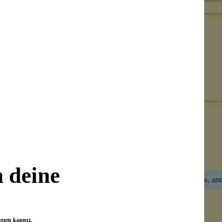
Senden
on unseren Kunden beantwortet werden.
Bewertungen nur in der aktuellen Sprache anzeigen.
n deine
Hier gibt es noch gar keine Bewertung! Bitte hilf uns, an
utzen kannst.