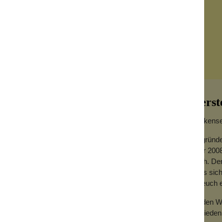
Herst
Wolkensei
Gegründe
Jahr 2008
 ausfährt. Auf seinem Halbschalenhelm ist
hoch. Der
er roten Kleidung eindeutig als
dass sich
er Hose in Leo-Optik ist er der lässigste
für euch
Zu den We
Zufrieden