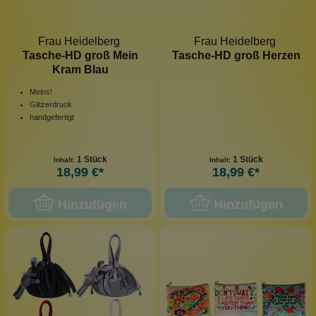
Frau Heidelberg
Frau Heidelberg
Tasche-HD groß Mein
Tasche-HD groß Herzen
Kram Blau
Meins!
Glitzerdruck
handgefertigt
1 Stück
1 Stück
Inhalt:
Inhalt:
18,99 €*
18,99 €*
Hinzufügen
Hinzufügen