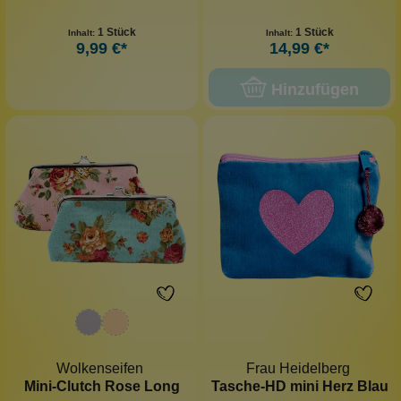
1 Stück
1 Stück
Inhalt:
Inhalt:
9,99 €*
14,99 €*
Hinzufügen
Wolkenseifen
Frau Heidelberg
Mini-Clutch Rose Long
Tasche-HD mini Herz Blau