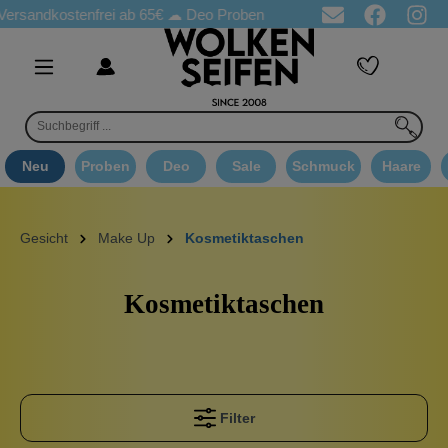
stenfrei ab 65€
☁ Deo Proben in jeder Bestellung
☁ Goodie A
Neu
Proben
Deo
Sale
Schmuck
Haare
Gesicht
Make Up
Kosmetiktaschen
Kosmetiktaschen
Filter