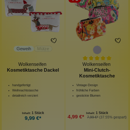
Geweih
Mütze
Wolkenseifen
Wolkenseifen
Kosmetiktasche Dackel
Mini-Clutch-
Kosmetiktasche
handgefertigt
Vintage-Design
Weihnachtstasche
fröhliche Farben
detailreich verziert
gestickte Blumen
1 Stück
1 Stück
Inhalt:
Inhalt:
4,99 €*
9,99 €*
7,99 €*
(37.55% gespart)