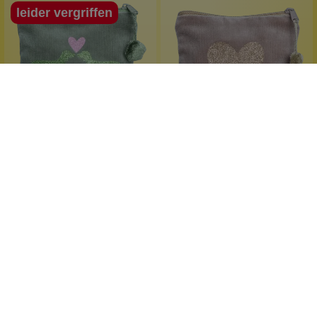
leider vergriffen
Frau Heidelberg
Frau Heidelberg
Tasche-HD mini Dackel
Tasche-HD groß Herz
Grün
herzallerliebst
herzige Tasche
Glitzerdackel
altrosa
handgefertigt
Gold-Applikation
1 Stück
1 Stück
Inhalt:
Inhalt:
13,99 €*
18,99 €*