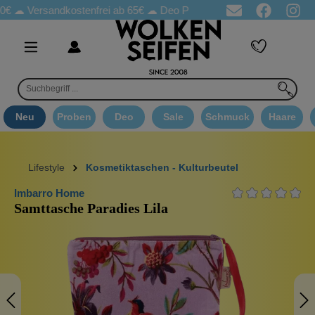
sandkostenfrei ab 65€
☁ Deo Proben in jeder Bestellung
☁ Goo
Neu
Proben
Deo
Sale
Schmuck
Haare
Lifestyle
Kosmetiktaschen - Kulturbeutel
Imbarro Home
Samttasche Paradies Lila