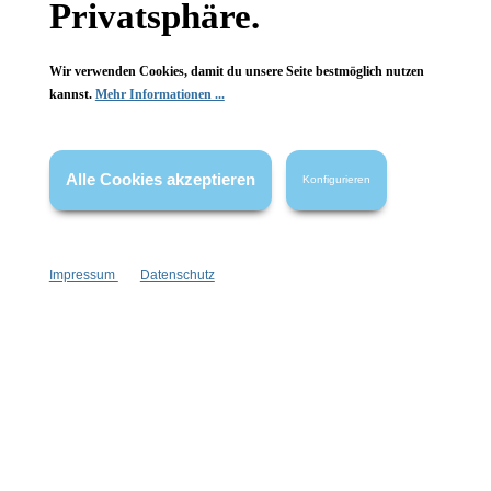
Privatsphäre.
Wir verwenden Cookies, damit du unsere Seite bestmöglich nutzen
kannst.
Mehr Informationen ...
Vertrag widerrufen
* Alle Preise inkl. gesetzl. Mehrwertsteuer zzgl.
Versandkosten
,
Alle Cookies akzeptieren
Konfigurieren
wenn nicht anders angegeben.
Impressum
Datenschutz