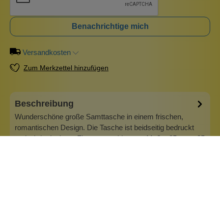
Benachrichtige mich
Versandkosten
Zum Merkzettel hinzufügen
Beschreibung
Wunderschöne große Samttasche in einem frischen,
romantischen Design. Die Tasche ist beidseitig bedruckt
und wird mit einem Zipper verschlossen. Maße: 25 cm x 25
cm Material: 100 % Baumwollsamt Waschanleitung: Beim
Waschen auf Links drehen, bei maximal 30 Grad waschen.
Nicht trocknergeeignet.
Mehr
Info zu Imbarro Home
Imbarro Home &amp; Fashion, niederländisches Design