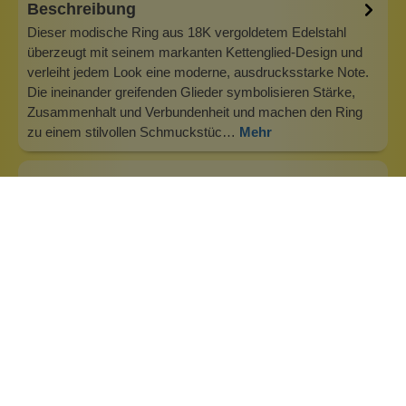
Beschreibung
Dieser modische Ring aus 18K vergoldetem Edelstahl
überzeugt mit seinem markanten Kettenglied-Design und
verleiht jedem Look eine moderne, ausdrucksstarke Note.
Die ineinander greifenden Glieder symbolisieren Stärke,
Zusammenhalt und Verbundenheit und machen den Ring
zu einem stilvollen Schmuckstüc…
Mehr
Info zu Heideman Schmuck
Wir kreieren Schmuck, der nicht nur schön aussieht,
sondern dessen Material auch eine Bedeutung hat.
Schmuck, der die Stärke und Unabhängigkeit seiner Träger
widerspiegelt. steel: Top Qualität – ewig haltbar.Wir glauben,
dass „Was wir tragen, beeinflusst wie wir uns fühlen.“
Deshalb rufen wir al…
Inhaltsstoffe