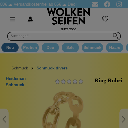
☁
Versandkostenfrei ab 65€
☁ Deo Proben in jeder Bestellung
☁ 
Neu
Proben
Deo
Sale
Schmuck
Haare
Schmuck
Schmuck divers
Heideman
Ring Rubri
Schmuck