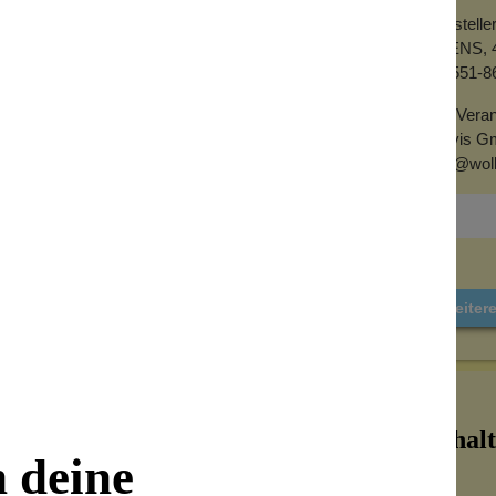
Herstell
AVENS, 4
+1 551-8
EU-Veran
Alovis G
info@wol
Weiter
Inhalt
n deine