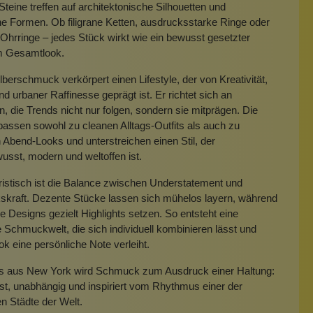
Steine treffen auf architektonische Silhouetten und
e Formen. Ob filigrane Ketten, ausdrucksstarke Ringe oder
hrringe – jedes Stück wirkt wie ein bewusst gesetzter
m Gesamtlook.
lberschmuck verkörpert einen Lifestyle, der von Kreativität,
und urbaner Raffinesse geprägt ist. Er richtet sich an
 die Trends nicht nur folgen, sondern sie mitprägen. Die
assen sowohl zu cleanen Alltags-Outfits als auch zu
 Abend-Looks und unterstreichen einen Stil, der
usst, modern und weltoffen ist.
istisch ist die Balance zwischen Understatement und
skraft. Dezente Stücke lassen sich mühelos layern, während
ere Designs gezielt Highlights setzen. So entsteht eine
ge Schmuckwelt, die sich individuell kombinieren lässt und
k eine persönliche Note verleiht.
’s aus New York wird Schmuck zum Ausdruck einer Haltung:
st, unabhängig und inspiriert vom Rhythmus einer der
en Städte der Welt.