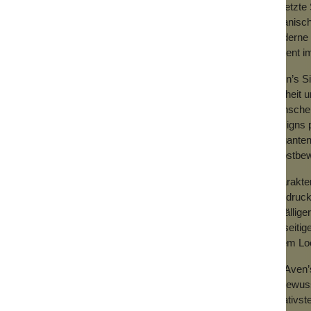
gesetzte 
organisch
moderne O
Akzent i
Aven’s Si
Freiheit 
Menschen,
Designs p
eleganten
selbstbew
Charakter
Ausdruck
auffällig
vielseiti
jedem Loo
Mit Aven
stilbewus
kreativst