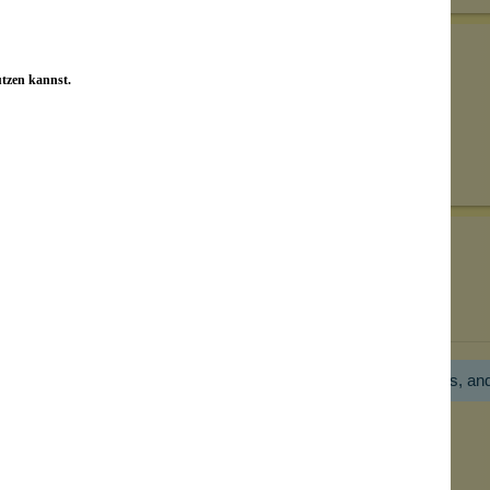
utzen kannst.
Senden
on unseren Kunden beantwortet werden.
Bewertungen nur in der aktuellen Sprache anzeigen.
Hier gibt es noch gar keine Bewertung! Bitte hilf uns, an