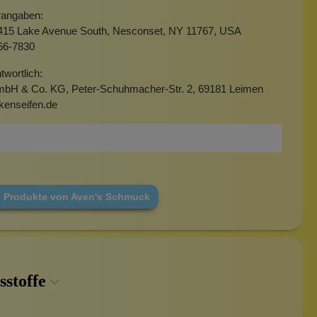
erangaben:
15 Lake Avenue South, Nesconset, NY 11767, USA
66-7830
twortlich:
mbH & Co. KG, Peter-Schuhmacher-Str. 2, 69181 Leimen
kenseifen.de
e Produkte von Aven's Schmuck
sstoffe