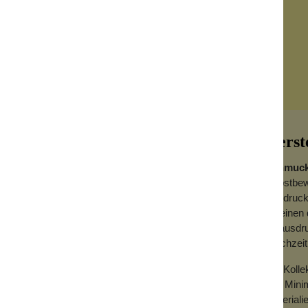
Herst
Schmuck
selbstbew
Ausdruck
vereinen 
ch erscheint er zart und gefällig an der
zu ausdru
lende, silberne Farbe. Naütrlich ist er
gleichzeit
Die Koll
agten Boho-Style. Trage ihn auf dem
aus Mini
alent.
Materialie