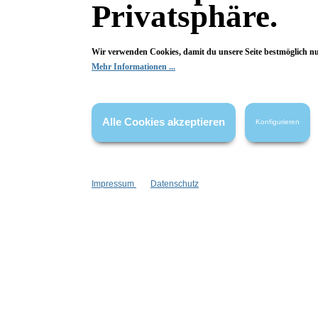
Privatsphäre.
Fragen & Antworten
Wir verwenden Cookies, damit du unsere Seite bestmöglich n
Mehr Informationen ...
Deine Frage kann entweder von uns, von Herstellern oder v
Alle Cookies akzeptieren
Konfigurieren
Bewertungen
Impressum
Datenschutz
0 von 0 Bewertungen
Begeistert? Dann los!
Wir freuen uns über deine Bewertung. Damit hilfst du uns,
auch Andere zu begeistern.
Hier Bewertung abgeben