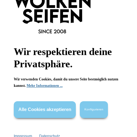
Informationen
Wir respektieren deine
Gesetzliche Informationen
Privatsphäre.
Wissenswertes
Wir verwenden Cookies, damit du unsere Seite bestmöglich nutzen
FAQ
kannst.
Mehr Informationen ...
Alle Cookies akzeptieren
Konfigurieren
Vertrag widerrufen
* Alle Preise inkl. gesetzl. Mehrwertsteuer zzgl.
Versandkosten
,
Impressum
Datenschutz