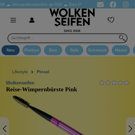
sandkostenfrei ab 65€
☁ Deo Proben in jeder Bestellung
☁ Goo
Neu
Proben
Deo
Sale
Schmuck
Haare
Lifestyle
Pinsel
Wolkenseifen
Reise-Wimpernbürste Pink