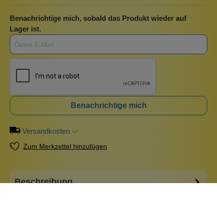
Benachrichtige mich, sobald das Produkt wieder auf
Lager ist.
Benachrichtige mich
Versandkosten
Zum Merkzettel hinzufügen
Beschreibung
Wolkenseifen Wimpern- und Augenbrauenbürste, die du
ideal auf Reisen verwenden kannst. Die Bürste kann
nämlich in ihren Griff gesteckt werden. In himmlischen