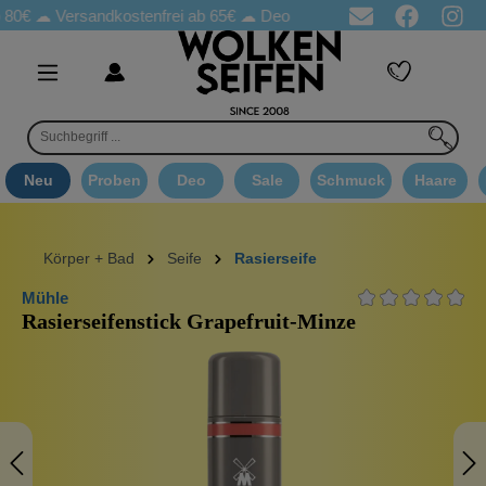
☁
Versandkostenfrei ab 65€
☁ Deo Proben in jeder Bestellung
☁
Neu
Proben
Deo
Sale
Schmuck
Haare
Körper + Bad
Seife
Rasierseife
Mühle
Rasierseifenstick Grapefruit-Minze