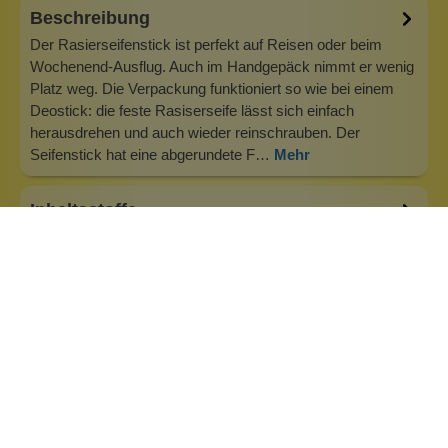
Beschreibung
Der Rasierseifenstick ist perfekt auf Reisen oder beim
Wochenend-Ausflug. Auch im Handgepäck nimmt er wenig
Platz weg. Die Verpackung funktioniert so wie bei einem
Deostick: die feste Rasiserseife lässt sich einfach
herausdrehen und auch wieder reinschrauben. Der
Seifenstick hat eine abgerundete F…
Mehr
Inhaltsstoffe
Bewertungen (0)
Fragen & Antworten (0)
Besonderheiten:
basisch
feste Form