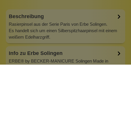
Beschreibung
Rasierpinsel aus der Serie Paris von Erbe Solingen.
Es handelt sich um einen Silberspitzhaarpinsel mit einem
weißem Edelharzgriff.
Info zu Erbe Solingen
ERBE® by BECKER-MANICURE Solingen Made in
Germany - Qualität und Service seit 1930 Die Nassrasur
liegtvoll im Trend– und Mann von heute legt mehr Wert auf
ein gepflegtes Äußeres als jemals zuvor. Perfekt glatt
rasiert oder mit attraktiv konturiertem, gestyltem Bart lässt
„Mann“ maskulin duften…
Inhaltsstoffe
Bewertungen (0)