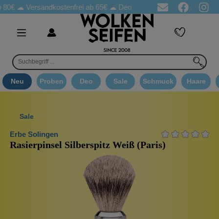
☁
Versandkostenfrei ab 65€
☁ Deo Proben in jeder Bestellung
☁
Neu
Proben
Deo
Sale
Schmuck
Haare
Sale
Erbe Solingen
Rasierpinsel Silberspitz Weiß (Paris)