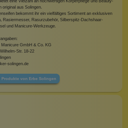
tet eine Vielzahl an hochwertigen Körperpflege und Beauty-
 original aus Solingen.
nseifen bekommt ihr ein vielfältiges Sortiment an exklusiven
n, Rasiermesser, Rasurzubehör, Silberspitz-Dachshaar-
nsel und Manicure-Werkzeuge.
rangaben:
Manicure GmbH & Co. KG
-Wilhelm-Str. 18-22
lingen
ker-solingen.de
e Produkte von Erbe Solingen