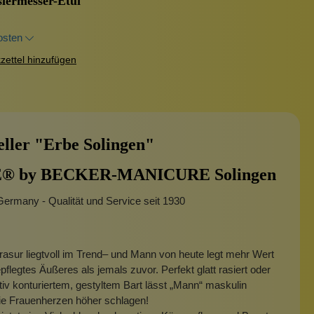
ermesser-Etui
osten
ettel hinzufügen
eller "Erbe Solingen"
® by BECKER-MANICURE Solingen
ermany - Qualität und Service seit 1930
asur liegtvoll im Trend– und Mann von heute legt mehr Wert
epflegtes Äußeres als jemals zuvor. Perfekt glatt rasiert oder
ktiv konturiertem, gestyltem Bart lässt „Mann“ maskulin
ie Frauenherzen höher schlagen!