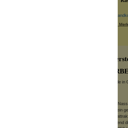
Rasi
Versandk
Zum Merkz
Herst
ERBE
Made in G
Die Nassr
 mit einer Klingenbreite von 5/8". Die
auf ein g
Griff, der aus Wurzelholz gefertigt wurde.
mit attra
l im Bad. Zum Reinigen bzw. Schärfen der
duftend d
igte Streichpaste.