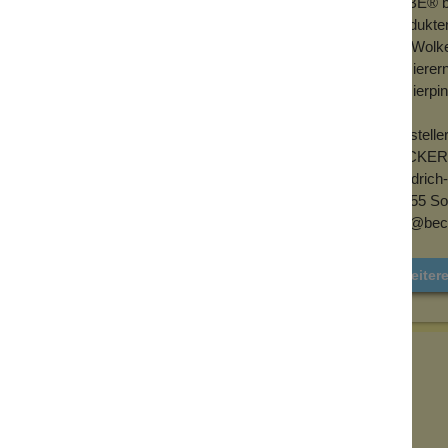
ERBE® bie
Produkten
Bei Wolke
Rasierer
Rasierpi
Herstelle
BECKER 
Friedrich
42655 So
info@bec
Weiter
Senden