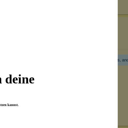
on unseren Kunden beantwortet werden.
Bewertungen nur in der aktuellen Sprache anzeigen.
Hier gibt es noch gar keine Bewertung! Bitte hilf uns, an
n deine
utzen kannst.