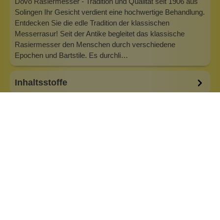
Dovo Rasiermesser - Tradition und Qualität seit 1906 aus
Solingen Ihr Gesicht verdient eine hochwertige Behandlung.
Entdecken Sie die edle Tradition der klassischen
Messerrasur! Seit der Antike begleitet das klassische
Rasiermesser den Menschen durch verschiedene
Epochen und Bartstile. Es durchli…
Inhaltsstoffe
Bewertungen (0)
Fragen & Antworten (0)
Besonderheiten:
5/8 Zoll
Rundkopf
Marke: