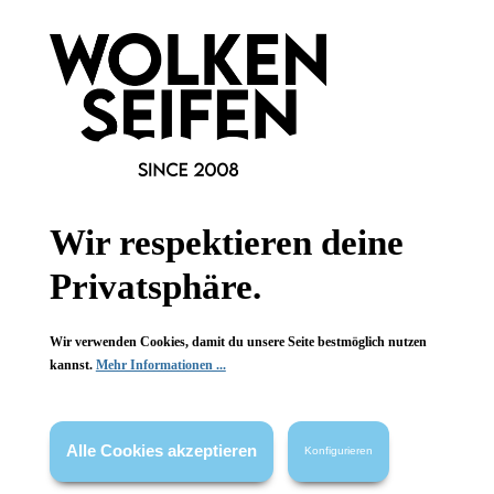
Dein
Shampoobar
Geschenkgutschein
Zitrone-Orange
50 g
Inhalt:
Inhalt:
(240,00 €*/kg)
Ab
5,00 €*
12,00 €*
Wir respektieren deine
Privatsphäre.
Newsletter abonnieren!
Wir verwenden Cookies, damit du unsere Seite bestmöglich nutzen
kannst.
Mehr Informationen ...
Alle Cookies akzeptieren
Konfigurieren