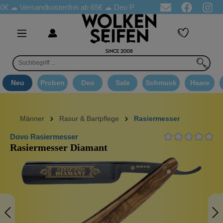
ersandkostenfrei ab 65€
☁ Deo Proben in jeder Bestellung
☁ G
Neu
Proben
Deo
Sale
Schmuck
Haare
Männer
Rasur & Bartpflege
Rasiermesser
Dovo Rasiermesser
Rasiermesser Diamant