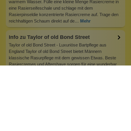
warmem Wasser. Fülle eine kleine Menge Rasiercreme in
eine Rasierseifeschale und schlage mit dem
Rasierpinseldie konzentrierte Rasiercreme auf. Trage den
reichhaltigen Schaum direkt auf de…
Mehr
Info zu Taylor of old Bond Street
Taylor of old Bond Street - Luxuriöse Bartpflege aus
England Taylor of old Bond Street bietet Männern
klassische Rasurpflege mit dem gewissen Etwas. Beste
Rasiercremes und Aftershave sorgen für eine wunderbar
gepflegte Rasur. Die Geschichte hinter Taylor of Old Bond
Street Das Rasurpflege-Labe…
Inhaltsstoffe
Bewertungen (0)
Fragen & Antworten (0)