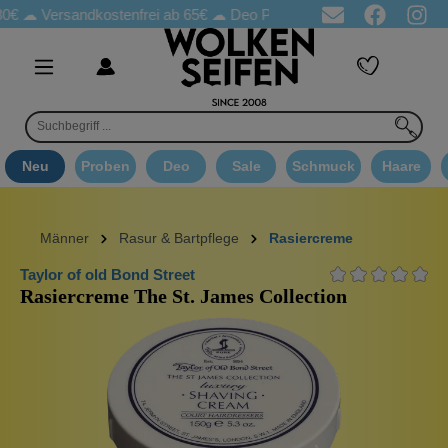
 ☁
Versandkostenfrei ab 65€
☁ Deo Proben in jeder Bestellung
Neu
Proben
Deo
Sale
Schmuck
Haare
Männer
Rasur & Bartpflege
Rasiercreme
Taylor of old Bond Street
Rasiercreme The St. James Collection