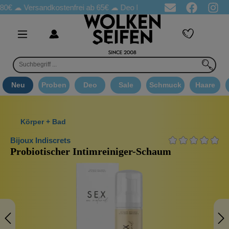
Versandkostenfrei ab 65€
☁ Deo Proben in jeder Bestellung
☁ G
Neu
Proben
Deo
Sale
Schmuck
Haare
Körper + Bad
Bijoux Indiscrets
Probiotischer Intimreiniger-Schaum