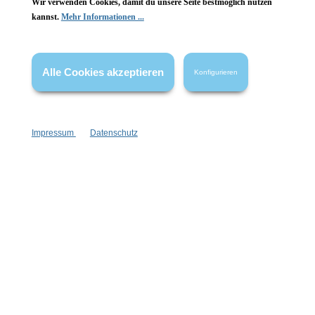
Wir verwenden Cookies, damit du unsere Seite bestmöglich nutzen
Vertrag widerrufen
kannst.
Mehr Informationen ...
* Alle Preise inkl. gesetzl. Mehrwertsteuer zzgl.
Versandkosten
,
wenn nicht anders angegeben.
Alle Cookies akzeptieren
Konfigurieren
Impressum
Datenschutz