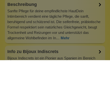
Beschreibung
Sanfte Pflege für deine empfindlichste HautDein
Intimbereich verdient eine tägliche Pflege, die sanft,
beruhigend und schützend ist. Die seifenfreie, präbiotische
Formel respektiert sein natürliches Gleichgewicht, beugt
Trockenheit und Reizungen vor und unterstützt das
allgemeine Wohlbefinden im In…
Mehr
Info zu Bijoux Indiscrets
Bijoux Indiscrets ist ein Pionier aus Spanien im Bereich
erotischer Kosmetik. Im Jahr 2006 kreierten Marta Aguiar
und Elsa Viegas ihre ersten Accessoires, die zur
Entmystifizierung des weiblichen Vergnügens führen sollte.
Frauen dürfen machen, was sie wollen und was sie
begehren. Ob allein oder zu…
Inhaltsstoffe