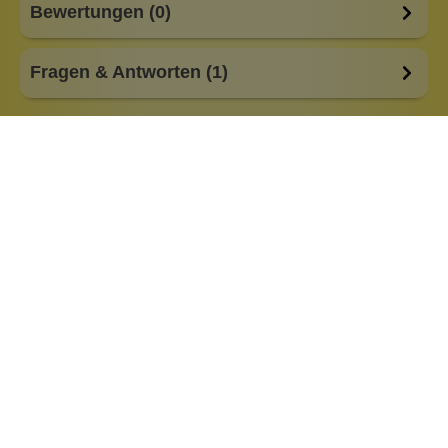
Bewertungen (0)
Fragen & Antworten (1)
Eigenschaften:
Vegan
entzündungshemmend
ohne Duftstoffe
Marke:
Organic Intimate Care
Ähnliche Produkte