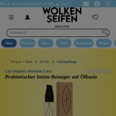
Versandkostenfrei ab 65€
☁ Deo Proben in jeder Bestellung
☁ G
Neu
Proben
Deo
Sale
Schmuck
Haare
Körper + Bad
Erotik
Intimpflege
Lip Organic Intimate Care
Probiotischer Intim-Reiniger auf Ölbasis