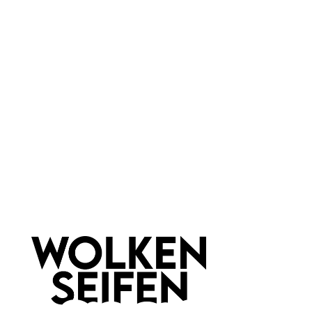
It's A Match -
Dein
flüssiger Vibrator
Geschenkgutschein
10 ml
Inhalt:
(1.599,00 €*/l)
Inhalt:
15,99 €*
Ab
5,00 €*