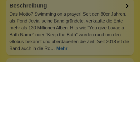
Beschreibung
Das Motto? Swimming on a prayer! Seit den 80er Jahren,
als Pond Jovial seine Band gründete, verkaufte die Ente
mehr als 130 Millionen Alben. Hits wie "You give Lovae a
Bath Name" oder "Keep the Bath" wurden rund um den
Globus bekannt und überdauerten die Zeit. Seit 2018 ist die
Band auch in die Ro…
Mehr
Info zu CelebriDucks
Die Promi-Badeenten kommen aus Amerika und sind in
ihrer Art einzigartig. Persönlichkeiten aus Kino, TV und der
Weltgeschichte sowie der Musikwelt kommen als Ente für
die Badewanne zu dir. In einer hochwertigen Box sind es
nicht nur wertvolle Sammerlobjekte, sondern tolle
Entenpersönlichkeiten für…
Inhaltsstoffe