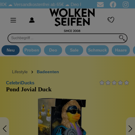
☁
Versandkostenfrei ab 65€
☁ Deo Proben in jeder Bestellung
☁ 
Neu
Proben
Deo
Sale
Schmuck
Haare
Lifestyle
Badeenten
CelebriDucks
Pond Jovial Duck