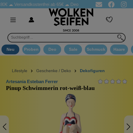
€ ☁
Versandkostenfrei ab 65€
☁ Deo Proben in jeder Bestellung
Neu
Proben
Deo
Sale
Schmuck
Haare
Lifestyle
Geschenke / Deko
Dekofiguren
Artesania Esteban Ferrer
Pinup Schwimmerin rot-weiß-blau