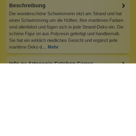
Beschreibung
Die wunderschöne Schwimmerin sitzt am Strand und hat
einen Schwimmring um die Hüften. Ihre maritimen Farben
sind allerliebst und fügen sich in jede Strand-Deko ein. Die
schöne Figur ist aus Polyresin gefertigt und handbemalt.
Sie hat ein wirklich niedliches Gesicht und ergänzt jede
maritime Deko d…
Mehr
Info zu Artesania Esteban Ferrer
Maritime Dekoobjekte mit dem gewissen Etwas!Bring die
Ruhe und das Ambiente des Meeres und des Nordens in
dein Zuhause. Mit den wunderschönen Pinupfiguren im
Vintage-Stil gelingt das besonders
gut.Herstellerangaben:Artesania Esteban Ferrer, S.L., C/
FONT, 1117253 – MONT-RAS (Girona), SpanienFon: 00…
Inhaltsstoffe