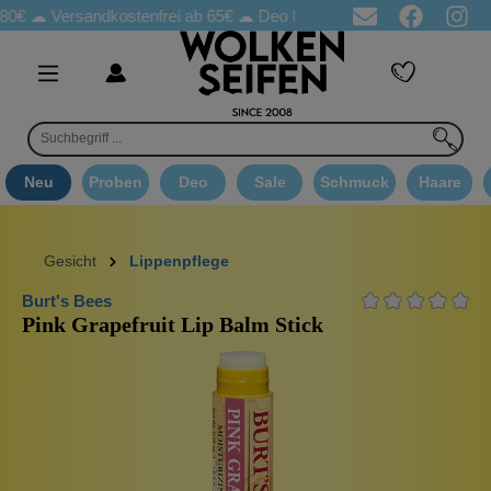
€ ☁
Versandkostenfrei ab 65€
☁ Deo Proben in jeder Bestellung
Neu
Proben
Deo
Sale
Schmuck
Haare
Gesicht
Lippenpflege
Burt's Bees
Pink Grapefruit Lip Balm Stick