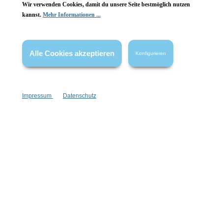
Wir verwenden Cookies, damit du unsere Seite bestmöglich nutzen
kannst.
Mehr Informationen ...
Vertrag widerrufen
* Alle Preise inkl. gesetzl. Mehrwertsteuer zzgl.
Versandkosten
,
Alle Cookies akzeptieren
Konfigurieren
wenn nicht anders angegeben.
Impressum
Datenschutz