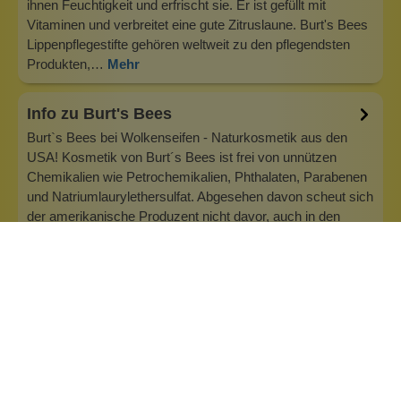
ihnen Feuchtigkeit und erfrischt sie. Er ist gefüllt mit
Vitaminen und verbreitet eine gute Zitruslaune. Burt's Bees
Lippenpflegestifte gehören weltweit zu den pflegendsten
Produkten,…
Mehr
Info zu Burt's Bees
Burt`s Bees bei Wolkenseifen - Naturkosmetik aus den
USA! Kosmetik von Burt´s Bees ist frei von unnützen
Chemikalien wie Petrochemikalien, Phthalaten, Parabenen
und Natriumlaurylethersulfat. Abgesehen davon scheut sich
der amerikanische Produzent nicht davor, auch in den
Bereichen Transparenz, Umw…
Inhaltsstoffe
Bewertungen (0)
Fragen & Antworten (0)