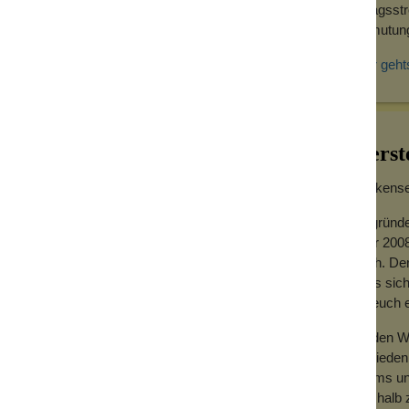
nd zieht schnell ein, je trockener die Haut,
Alltagsst
iele, viele Anwendungen. Wem das trotzdem zu
Anmutung 
en:
feuchten, warmen Haut verteilen. Nun noch
Hier geht
nt. Jetzt nur noch trockentupfen und die
faule, die nach dem Duschen nicht noch
nt das Pflegeherz als Handcremeersatz,
e Dienste leisten.
Herst
Wolkensei
icht davon und muß deshalb auch nicht in
Gegründe
Jahr 2008
hoch. Der
dass sich
für euch
Zu den We
Zufrieden
Teams und
Deshalb z