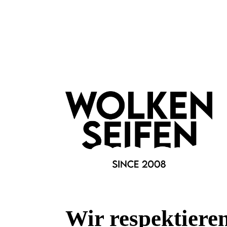
Duftfamilie:
Only Orange
Eigenschaften:
Vegan
Haar & Haut-Typ:
für jede Haut
Marke:
Wolkenseifen
Wir respektiere