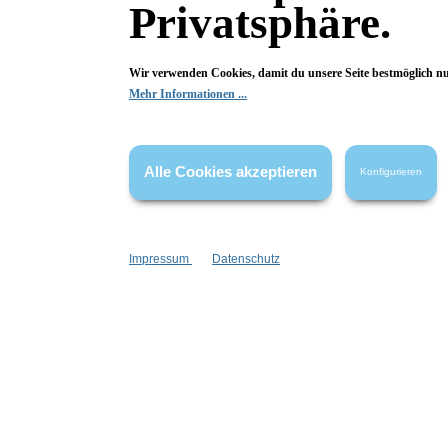
Privatsphäre.
Wir verwenden Cookies, damit du unsere Seite bestmöglich n
Mehr Informationen ...
Alle Cookies akzeptieren
Konfigurieren
Fragen & Antworten
Deine Frage kann entweder von uns, von Herstellern oder v
Impressum
Datenschutz
Bewertungen
0 von 0 Bewertungen