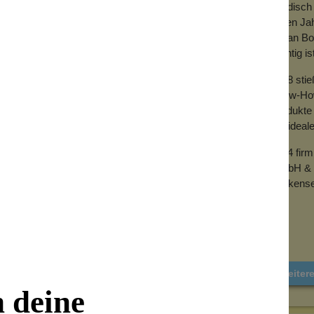
händisch 
vielen Ja
mit an Bo
wichtig is
2018 sti
Know-How 
Produkte 
der ideal
2024 fir
GmbH & 
Wolkense
Weiter
n deine