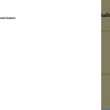
Inhalt
utzen kannst.
Senden
on unseren Kunden beantwortet werden.
Bewertungen nur in der aktuellen Sprache anzeigen.