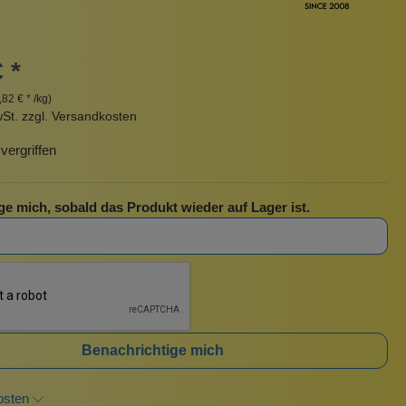
Pinzetten
Pomade
Insektenstiche
Sonnenschutz
 *
Taschen
,82 € * /kg)
rscrub
Körperpuder
wSt. zzgl. Versandkosten
urbeutel
Pinsel
ergriffen
Nachfüllpackungen
Haargummis und Spangen
ge mich, sobald das Produkt wieder auf Lager ist.
Rasur
Sonnenschutz
Benachrichtige mich
osten